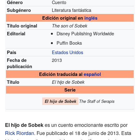
Cuento
Género
Literatura fantástica
Subgénero
Edición original en
inglés
Título original
The son of Sobek
Disney Publishing Worldwide
Editorial
Puffin Books
Estados Unidos
País
2013
Fecha de
publicación
Edición traducida al
español
Título
El hijo de Sobek
Serie
El hijo de Sobek
The Staff of Serapis
El hijo de Sobek
es un cuento emocionante escrito por
Rick Riordan
. Fue publicado el 18 de junio de 2013. Esta