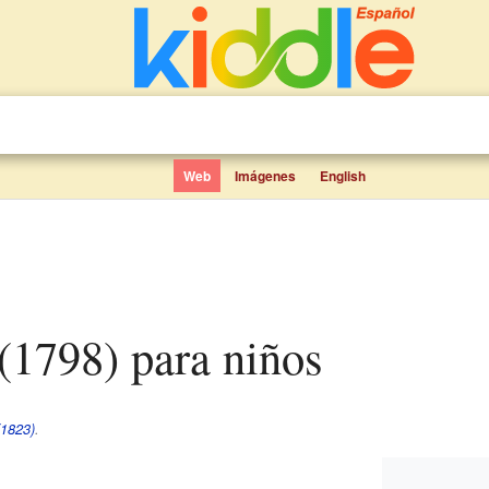
Web
Imágenes
English
e (1798) para niños
(1823)
.