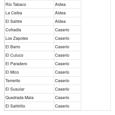
Río Tabaco
Aldea
La Ceiba
Aldea
El Salitre
Aldea
Cofradía
Caserío
Los Zapotes
Caserío
El Barro
Caserío
El Culuco
Caserío
El Paradero
Caserío
El Mico
Caserío
Terrerito
Caserío
El Susular
Caserío
Quedrada Mala
Caserío
El Salitrillo
Caserío