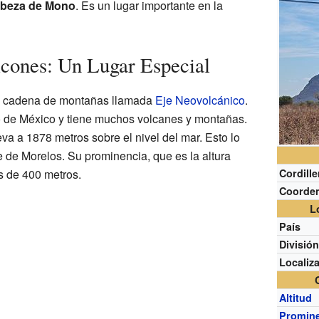
beza de Mono
. Es un lugar importante en la
lcones: Un Lugar Especial
an cadena de montañas llamada
Eje Neovolcánico
.
o de México y tiene muchos volcanes y montañas.
va a 1878 metros sobre el nivel del mar. Esto lo
e de Morelos. Su prominencia, que es la altura
s de 400 metros.
Cordille
Coorde
L
País
Divisió
Localiz
Altitud
Promin