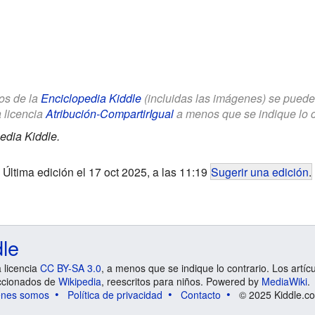
los de la
Enciclopedia Kiddle
(incluidas las imágenes) se puede u
a licencia
Atribución-CompartirIgual
a menos que se indique lo con
edia Kiddle.
Última edición el 17 oct 2025, a las 11:19
Sugerir una edición
.
dle
a licencia
CC BY-SA 3.0
, a menos que se indique lo contrario. Los artíc
ccionados de
Wikipedia
, reescritos para niños. Powered by
MediaWiki
.
énes somos
Política de privacidad
Contacto
© 2025 Kiddle.co