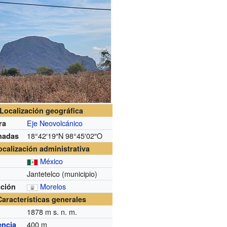
Localización geográfica
Eje Neovolcánico
ra
18°42′19″N
98°45′02″O
nadas
ocalización administrativa
México
Jantetelco (municipio)
n
Morelos
ación
Características generales
1878
m s. n. m.
400 m
encia