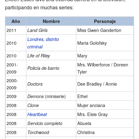
participando en muchas series:
Año
Nombre
Personaje
2011
Miss Gwen Ganderton
Land Girls
Londres, distrito
2010
Maria Golofsky
criminal
2010
Mary
Life of Riley
2001-
Mrs. Wilberforce / Doreen
Policía de barrio
2009
Tyler
2000-
Dee Bradley / Annie
Doctors
2009
2009
(miniserie)
Ethel
Demons
2008
Mujer anciana
Clone
2008
Mrs. Elsie Gray
Heartbeat
2008
Abuela
Servicio completo
2008
Christina
Torchwood