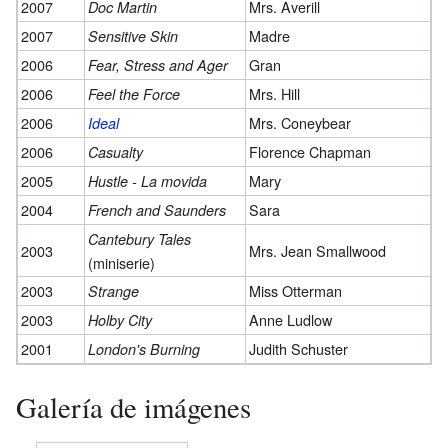
2007
Mrs. Averill
Doc Martin
2007
Madre
Sensitive Skin
2006
Gran
Fear, Stress and Ager
2006
Mrs. Hill
Feel the Force
2006
Mrs. Coneybear
Ideal
2006
Florence Chapman
Casualty
2005
Mary
Hustle - La movida
2004
Sara
French and Saunders
Cantebury Tales
2003
Mrs. Jean Smallwood
(miniserie)
2003
Miss Otterman
Strange
2003
Anne Ludlow
Holby City
2001
Judith Schuster
London's Burning
Galería de imágenes