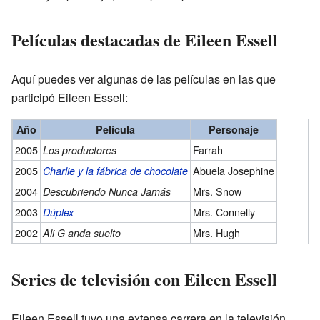
Películas destacadas de Eileen Essell
Aquí puedes ver algunas de las películas en las que
participó Eileen Essell:
Año
Película
Personaje
2005
Farrah
Los productores
2005
Abuela Josephine
Charlie y la fábrica de chocolate
2004
Mrs. Snow
Descubriendo Nunca Jamás
2003
Mrs. Connelly
Dúplex
2002
Mrs. Hugh
Ali G anda suelto
Series de televisión con Eileen Essell
Eileen Essell tuvo una extensa carrera en la televisión,