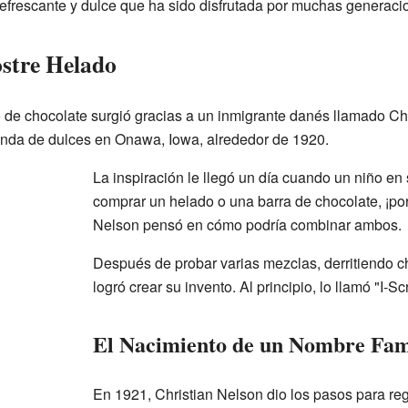
refrescante y dulce que ha sido disfrutada por muchas generaci
ostre Helado
o de chocolate surgió gracias a un inmigrante danés llamado Chr
ienda de dulces en Onawa, Iowa, alrededor de 1920.
La inspiración le llegó un día cuando un niño en 
comprar un helado o una barra de chocolate, ¡por
Nelson pensó en cómo podría combinar ambos.
Después de probar varias mezclas, derritiendo c
logró crear su invento. Al principio, lo llamó "I-S
El Nacimiento de un Nombre Fa
En 1921, Christian Nelson dio los pasos para regi