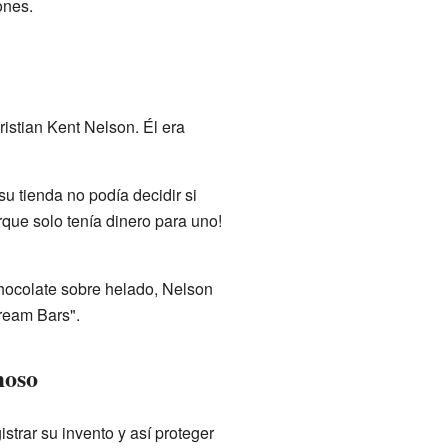
ones.
istian Kent Nelson. Él era
su tienda no podía decidir si
que solo tenía dinero para uno!
hocolate sobre helado, Nelson
cream Bars".
moso
strar su invento y así proteger