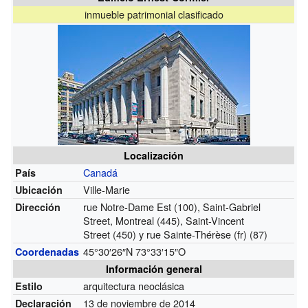
inmueble patrimonial clasificado
Localización
Canadá
País
Ville-Marie
Ubicación
rue Notre-Dame Est
(100)
, Saint-Gabriel
Dirección
Street, Montreal
(445)
, Saint-Vincent
Street
(450)
y rue Sainte-Thérèse
(fr)
(87)
45°30′26″N
73°33′15″O
Coordenadas
Información general
arquitectura neoclásica
Estilo
13 de noviembre de 2014
Declaración