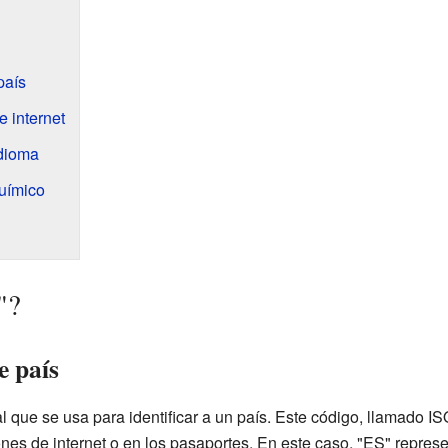
país
e internet
idioma
uímico
"?
e país
l que se usa para identificar a un país. Este código, llamado I
ones de internet o en los pasaportes. En este caso, "ES" repres