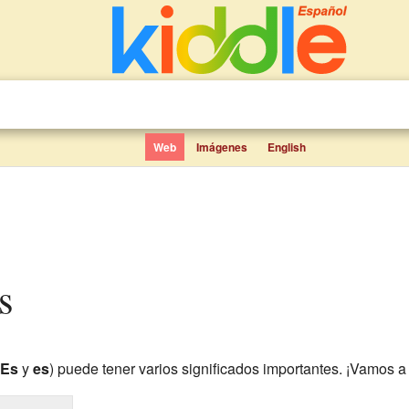
Web
Imágenes
English
s
Es
y
es
) puede tener varios significados importantes. ¡Vamos a