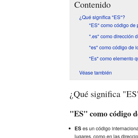
Contenido
¿Qué significa "ES"?
"ES" como código de 
".es" como dirección d
"es" como código de 
"Es" como elemento q
Véase también
¿Qué significa "ES
"ES" como código d
ES
es un código internaciona
lugares, como en las direcci