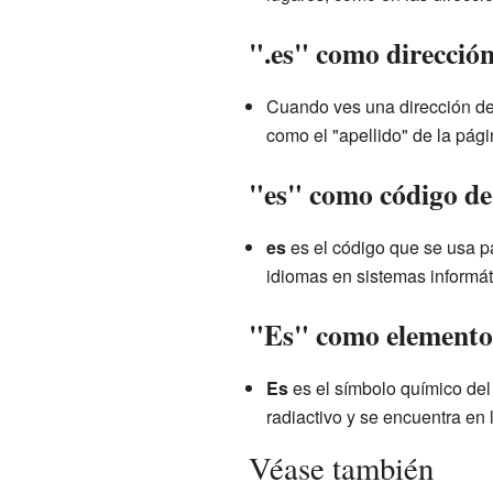
".es" como dirección
Cuando ves una dirección de
como el "apellido" de la pág
"es" como código de
es
es el código que se usa pa
idiomas en sistemas informá
"Es" como elemento
Es
es el símbolo químico de
radiactivo y se encuentra en l
Véase también