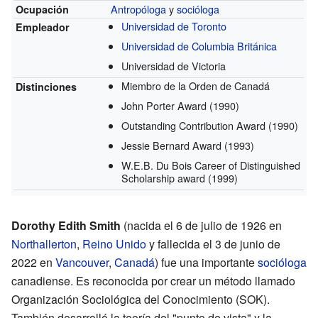
Antropóloga
y
socióloga
Ocupación
Universidad de Toronto
Empleador
Universidad de Columbia Británica
Universidad de Victoria
Miembro de la Orden de Canadá
Distinciones
John Porter Award
(1990)
Outstanding Contribution Award
(1990)
Jessie Bernard Award
(1993)
W.E.B. Du Bois Career of Distinguished
Scholarship award
(1999)
Dorothy Edith Smith
(nacida el 6 de julio de 1926 en
Northallerton
,
Reino Unido
y fallecida el 3 de junio de
2022 en
Vancouver
,
Canadá
) fue una importante
socióloga
canadiense. Es reconocida por crear un método llamado
Organización Sociológica del Conocimiento (SOK).
También desarrolló la teoría del "punto de vista" y la