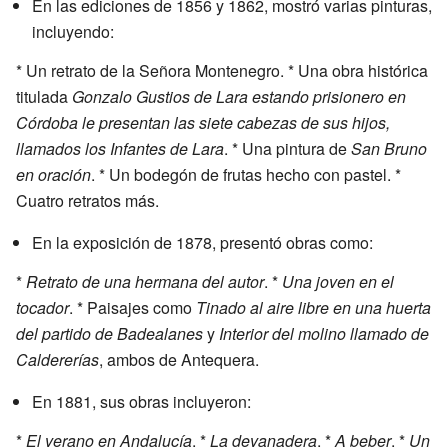
En las ediciones de 1856 y 1862, mostró varias pinturas,
incluyendo:
* Un retrato de la Señora Montenegro. * Una obra histórica
titulada
Gonzalo Gustios de Lara estando prisionero en
Córdoba le presentan las siete cabezas de sus hijos,
llamados los Infantes de Lara
. * Una pintura de
San Bruno
en oración
. * Un bodegón de frutas hecho con pastel. *
Cuatro retratos más.
En la exposición de 1878, presentó obras como:
*
Retrato de una hermana del autor
. *
Una joven en el
tocador
. * Paisajes como
Tinado al aire libre en una huerta
del partido de Badealanes
y
Interior del molino llamado de
Caldererías
, ambos de Antequera.
En 1881, sus obras incluyeron:
*
El verano en Andalucía
. *
La devanadera
. *
A beber
. *
Un