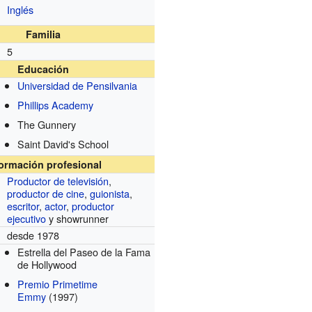
Inglés
Familia
5
Educación
Universidad de Pensilvania
Phillips Academy
The Gunnery
Saint David's School
formación profesional
Productor de televisión
,
productor de cine
,
guionista
,
escritor
,
actor
,
productor
ejecutivo
y showrunner
desde 1978
Estrella del Paseo de la Fama
de Hollywood
Premio Primetime
Emmy
(1997)