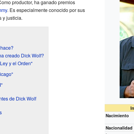
Como productor, ha ganado premios
mmy
. Es especialmente conocido por sus
y justicia.
 hace?
ha creado Dick Wolf?
 Ley y el Orden"
icago"
I"
ntes de Dick Wolf
I
s
Nacimiento
Nacionalidad