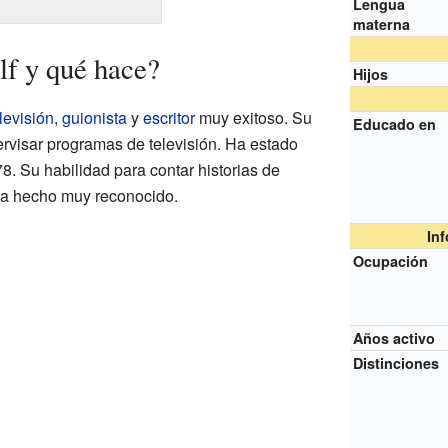
Lengua
materna
f y qué hace?
Hijos
levisión
,
guionista
y
escritor
muy exitoso. Su
Educado en
pervisar programas de televisión. Ha estado
78. Su habilidad para contar historias de
 ha hecho muy reconocido.
In
Ocupación
Años activo
Distinciones