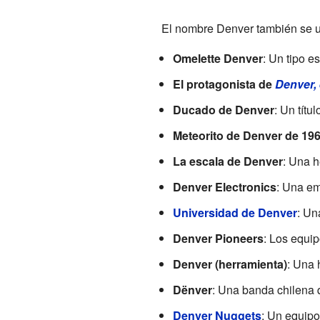
El nombre Denver también se us
Omelette Denver
: Un tipo e
El protagonista de
Denver, 
Ducado de Denver
: Un títu
Meteorito de Denver de 19
La escala de Denver
: Una h
Denver Electronics
: Una em
Universidad de Denver
: Un
Denver Pioneers
: Los equi
Denver (herramienta)
: Una 
Dënver
: Una banda chilena 
Denver Nuggets
: Un equipo