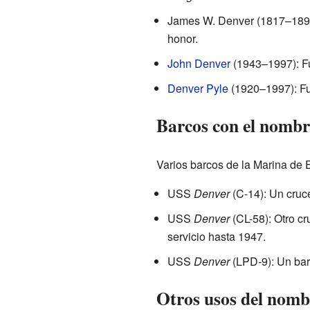
James W. Denver (1817–1892)
honor.
John Denver
(1943–1997): Fu
Denver Pyle
(1920–1997): Fu
Barcos con el nombr
Varios barcos de la Marina de
USS
Denver
(C-14): Un cruce
USS
Denver
(CL-58): Otro cr
servicio hasta 1947.
USS
Denver
(LPD-9): Un barc
Otros usos del nomb