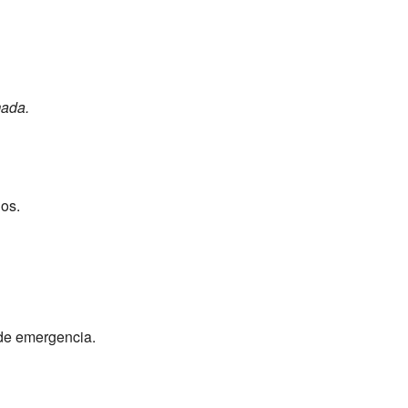
mada.
os.
 de emergencia.