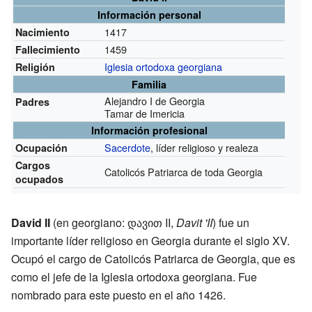
Información personal
1417
Nacimiento
1459
Fallecimiento
Iglesia ortodoxa georgiana
Religión
Familia
Alejandro I de Georgia
Padres
Tamar de Imericia
Información profesional
Sacerdote
, líder religioso y realeza
Ocupación
Cargos
Catolicós Patriarca de toda Georgia
ocupados
David II
(en georgiano: დავით II,
Davit 'II
) fue un
importante líder religioso en Georgia durante el siglo XV.
Ocupó el cargo de Catolicós Patriarca de Georgia, que es
como el jefe de la Iglesia ortodoxa georgiana. Fue
nombrado para este puesto en el año 1426.