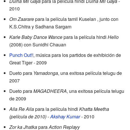
Dulha Mil Gaya
para la película hindi
Dulha Mil Gaya
-
2010
Om Zaarare
para la película tamil Kuselan , junto con
K.S.Chitra y Sadhana Sargam
Karle Baby Dance Wance
para la película hindi
Hello
(2008) con Sunidhi Chauan
Punch Out!!
, música para los partidos de exhibición de
Great Tiger - 2009
Dueto para
Yamadonga
, una exitosa película telugu de
2007
Dueto para
MAGADHEERA
, una exitosa película telugu
de 2009
Aila Re Aila
para la película hindi
Khatta Meetha
(película de 2010)
-
Akshay Kumar
- 2010
Zor ka Jhatka
para
Action Replayy