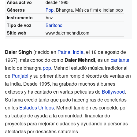
desde 1995
Años activo
Pop
, Bhangra, Música filmi e indian pop
Géneros
Voz
Instrumento
Barítono
Tipo de voz
www.dalermehndi.com
Sitio web
Daler Singh
(nacido en
Patna
,
India
, el 18 de agosto de
1967), más conocido como
Daler Mehndi
, es un
cantante
indio de bhangra
pop
. Mehndi estudió música tradicional
de
Punjabi
y su primer álbum rompió récords de ventas en
la India. Desde 1995, ha grabado muchos álbumes
exitosos y ha cantado en varias películas de
Bollywood
.
Su fama creció tanto que pudo hacer giras de conciertos
en los
Estados Unidos
. Mehndi también es conocido por
su trabajo de ayuda a la comunidad, financiando
proyectos para mejorar ciudades y ayudando a personas
afectadas por desastres naturales.