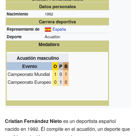
Datos personales
Nacimiento
1992
Carrera deportiva
Representante de
España
Deporte
Acuatlón
Medallero
Acuatlón masculino
Evento
O
P
B
Campeonato Mundial
1
0
1
Campeonato Europeo
0
1
0
Cristian Fernández Nieto
es un deportista español
nacido en 1992. Él compite en el acuatlón, un deporte que