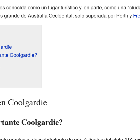
s conocida como un lugar turístico y, en parte, como una "ciu
ás grande de Australia Occidental, solo superada por Perth y
Fr
gardie
ante Coolgardie?
s
en Coolgardie
rtante Coolgardie?
te gracias al descubrimiento de oro. A finales del siglo XIX, 