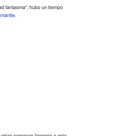
dad fantasma", hubo un tiempo
emantle
.
muchas personas llegaron a esta