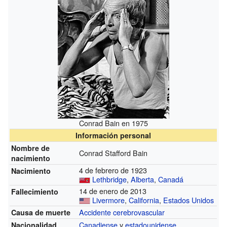
Conrad Bain en 1975
Información personal
Nombre de
Conrad Stafford Bain
nacimiento
4 de febrero de 1923
Nacimiento
Lethbridge
,
Alberta
,
Canadá
14 de enero de 2013
Fallecimiento
Livermore
,
California
,
Estados Unidos
Accidente cerebrovascular
Causa de muerte
Canadiense
y
estadounidense
Nacionalidad