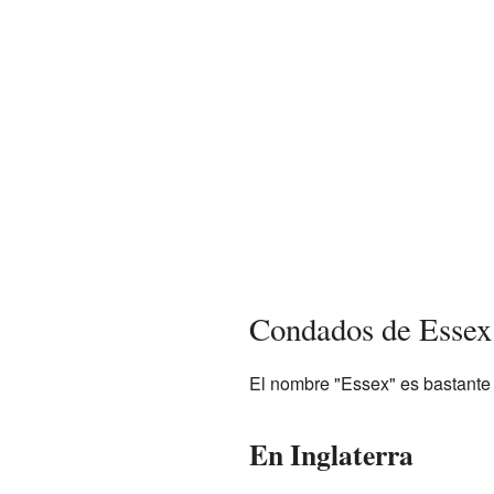
Condados de Essex
El nombre "Essex" es bastante 
En Inglaterra