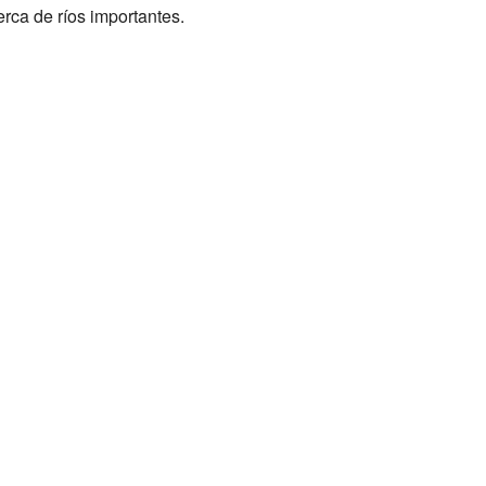
erca de ríos importantes.