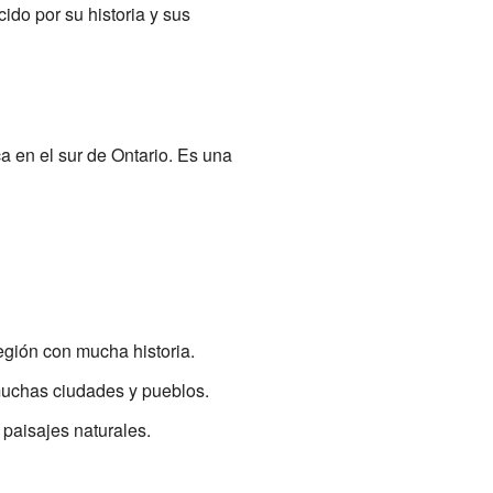
ido por su historia y sus
 en el sur de Ontario. Es una
egión con mucha historia.
muchas ciudades y pueblos.
paisajes naturales.