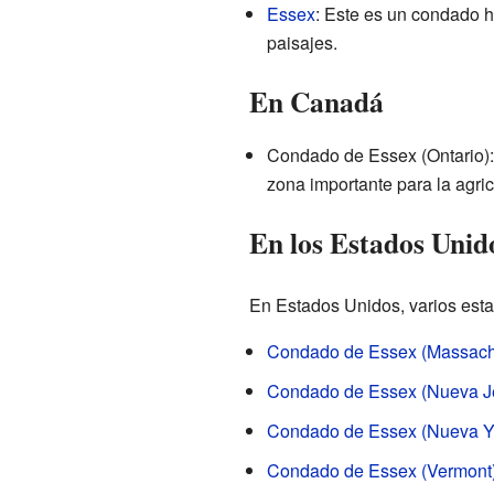
Essex
: Este es un condado hi
paisajes.
En Canadá
Condado de Essex (Ontario): 
zona importante para la agric
En los Estados Unid
En Estados Unidos, varios est
Condado de Essex (Massach
Condado de Essex (Nueva J
Condado de Essex (Nueva Y
Condado de Essex (Vermont