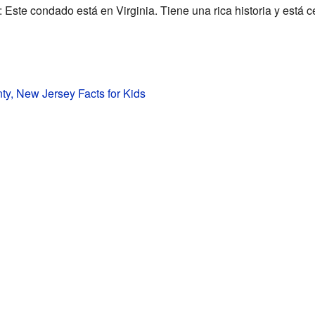
: Este condado está en Virginia. Tiene una rica historia y está c
y, New Jersey Facts for Kids