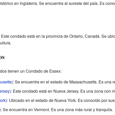
stórico en Inglaterra. Se encuentra al sureste del país. Es conoc
Este condado está en la provincia de Ontario, Canadá. Se ubica
ultura.
os
ados tienen un Condado de Essex:
usetts)
: Se encuentra en el estado de Massachusetts. Es una r
ersey)
: Este condado está en Nueva Jersey. Es una zona con 
ork)
: Ubicado en el estado de Nueva York. Es conocido por sus 
)
: Se encuentra en Vermont. Es una zona más rural y tranquila.