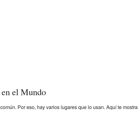
 en el Mundo
común. Por eso, hay varios lugares que lo usan. Aquí te mostr