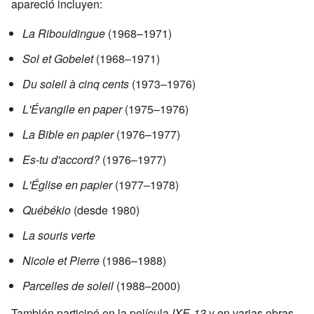
apareció incluyen:
La Ribouldingue
(1968–1971)
Sol et Gobelet
(1968–1971)
Du soleil à cinq cents
(1973–1976)
L'Évangile en paper
(1975–1976)
La Bible en papier
(1976–1977)
Es-tu d'accord?
(1976–1977)
L'Église en papier
(1977–1978)
Québékio
(desde 1980)
La souris verte
Nicole et Pierre
(1986–1988)
Parcelles de soleil
(1988–2000)
También participó en la película
IXE-13
y en varias obras