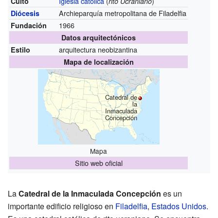
Iglesia católica
(
)
Culto
rito Ucraniano
Archieparquía metropolitana de Filadelfia
Diócesis
1966
Fundación
Datos arquitectónicos
arquitectura neobizantina
Estilo
Mapa de localización
Catedral de
la
Inmaculada
Concepción
Mapa
Sitio web oficial
La
Catedral de la Inmaculada Concepción
es un
importante edificio religioso en
Filadelfia
,
Estados Unidos
.