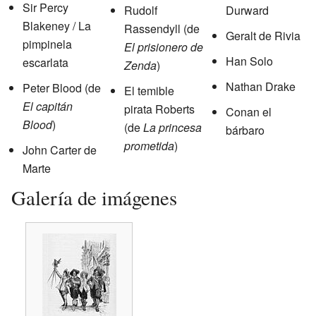
Sir Percy
Rudolf
Durward
Blakeney / La
Rassendyll (de
Geralt de Rivia
pimpinela
El prisionero de
Han Solo
escarlata
Zenda
)
Nathan Drake
Peter Blood (de
El temible
El capitán
pirata Roberts
Conan el
Blood
)
(de
La princesa
bárbaro
prometida
)
John Carter de
Marte
Galería de imágenes