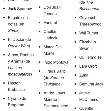
(de
The
Don Juan
Jack Sparrow
Buccaneers
)
Tenorio
El gato con
Guybrush
Fandral
botas (en
Threepwood
Shrek
)
Capitán
Will Turner
Harlock
El Doctor (de
Elizabeth
Doctor Who
)
Marco Del
Swann
Monte
Athos, Porthos
Guillermo Tell
y Aramis (de
Iñigo Montoya
Lara Croft
Los tres
Hiraga Saito
mosqueteros
)
Zuko
(de
Zero no
Hector
Tsukaima
)
Samurai Jack
Barbossa
Andre-Louis
Jamie
Cyrano de
Moreau /
McCrimmon
Bergerac
Scaramouche
Quentin