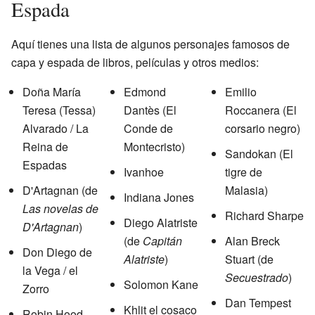
Espada
Aquí tienes una lista de algunos personajes famosos de
capa y espada de libros, películas y otros medios:
Doña María
Edmond
Emilio
Teresa (Tessa)
Dantès (El
Roccanera (El
Alvarado / La
Conde de
corsario negro)
Reina de
Montecristo)
Sandokan (El
Espadas
Ivanhoe
tigre de
D'Artagnan (de
Malasia)
Indiana Jones
Las novelas de
Richard Sharpe
Diego Alatriste
D'Artagnan
)
(de
Capitán
Alan Breck
Don Diego de
Alatriste
)
Stuart (de
la Vega / el
Secuestrado
)
Solomon Kane
Zorro
Dan Tempest
Khlit el cosaco
Robin Hood