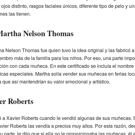
jos distinto, rasgos faciales únicos, diferente tipo de pelo y u
es las tienen.
 Martha Nelson Thomas
a Nelson Thomas fue quien tuvo la idea original y las fabricó 
mbro más de la familia para los niños. Por eso, una parte impo
ción con cada muñeca. En este certificado se incluía el nombre
ticas especiales. Martha solía vender sus muñecas en ferias loc
a que así mantendrían su valor emocional y artístico.
er Roberts
a Xavier Roberts cuando le vendió algunas de sus muñecas. S
vier Roberts las vendía a precios muy altos. Por esta razón, de
 parte, le dijo que si ella no le proporcionaba las muñecas, él 