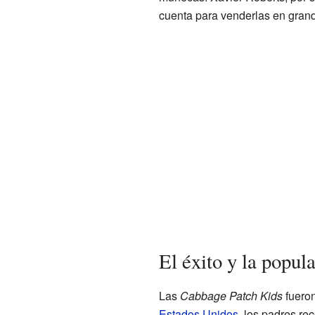
cuenta para venderlas en gran
El éxito y la popu
Las
Cabbage Patch Kids
fueron
Estados Unidos
, los padres re