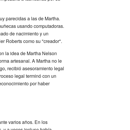
uy parecidas a las de Martha.
e muñecas usando computadoras.
cado de nacimiento y un
ier Roberts como su "creador".
on la idea de Martha Nelson
rma artesanal. A Martha no le
rgo, recibió asesoramiento legal
roceso legal terminó con un
reconocimiento por haber
te varios años. En los
s, y a veces incluso había