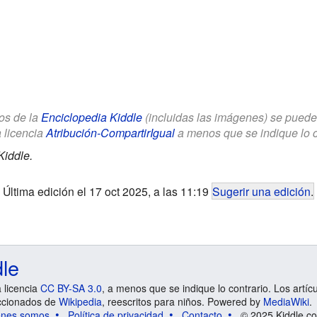
los de la
Enciclopedia Kiddle
(incluidas las imágenes) se puede u
a licencia
Atribución-CompartirIgual
a menos que se indique lo con
Kiddle.
Última edición el 17 oct 2025, a las 11:19
Sugerir una edición
.
dle
a licencia
CC BY-SA 3.0
, a menos que se indique lo contrario. Los artíc
ccionados de
Wikipedia
, reescritos para niños. Powered by
MediaWiki
.
énes somos
Política de privacidad
Contacto
© 2025 Kiddle.co