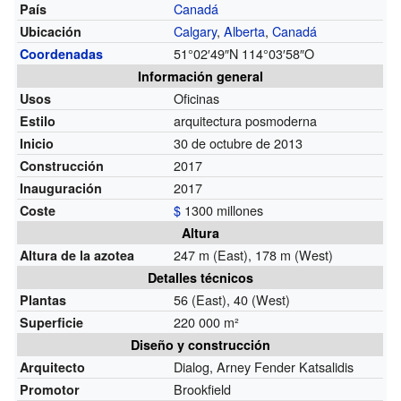
Canadá
País
Calgary
,
Alberta
,
Canadá
Ubicación
51°02′49″N
114°03′58″O
Coordenadas
Información general
Oficinas
Usos
arquitectura posmoderna
Estilo
30 de octubre de 2013
Inicio
2017
Construcción
2017
Inauguración
$
1300 millones
Coste
Altura
247 m (East), 178 m (West)
Altura de la azotea
Detalles técnicos
56 (East), 40 (West)
Plantas
220 000 m²
Superficie
Diseño y construcción
Dialog, Arney Fender Katsalidis
Arquitecto
Brookfield
Promotor