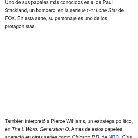
Uno de sus papeles más conocidos es el de Paul
Strickland, un bombero, en la serie
9-1-1: Lone Star
de
FOX. En esta serie, su personaje es uno de los
protagonistas.
También interpretó a Pierce Williams, un estratega político,
en
The L Word: Generation Q
. Antes de estos papeles,
apareció en otras series como
Chicago P.D.
de
NBC
,
Girls