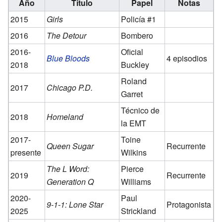
Año
Título
Papel
Notas
2015
Girls
Policía #1
2016
The Detour
Bombero
2016-
Oficial
Blue Bloods
4 episodios
2018
Buckley
Roland
2017
Chicago P.D.
Garret
Técnico de
2018
Homeland
la EMT
2017-
Toine
Queen Sugar
Recurrente
presente
Wilkins
The L Word:
Pierce
2019
Recurrente
Generation Q
Williams
2020-
Paul
9-1-1: Lone Star
Protagonista
2025
Strickland