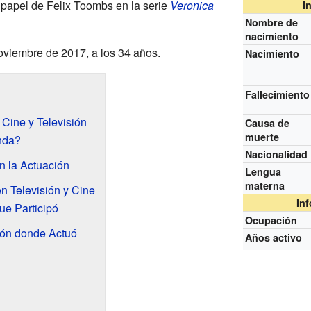
u papel de Felix Toombs en la serie
Veronica
I
Nombre de
nacimiento
noviembre de 2017, a los 34 años.
Nacimiento
Fallecimiento
Cine y Televisión
Causa de
muerte
nda?
Nacionalidad
n la Actuación
Lengua
materna
 Televisión y Cine
In
ue Participó
Ocupación
ión donde Actuó
Años activo