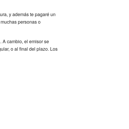
tura, y además te pagaré un
de muchas personas o
. A cambio, el emisor se
lar, o al final del plazo. Los