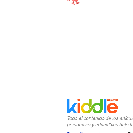
Todo el contenido de los artícu
personales y educativos bajo l