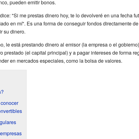
nco, pueden emitir bonos.
ce: "Si me prestas dinero hoy, te lo devolveré en una fecha fu
nfiado en mí". Es una forma de conseguir fondos directamente 
ir su dinero.
 le está prestando dinero al emisor (la empresa o el gobierno)
prestado (el capital principal) y a pagar intereses de forma regu
der en mercados especiales, como la bolsa de valores.
s?
 conocer
nvertibles
egulares
 empresas