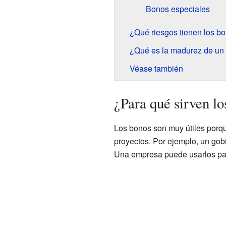
Bonos especiales
¿Qué riesgos tienen los b
¿Qué es la madurez de un
Véase también
¿Para qué sirven lo
Los bonos son muy útiles porqu
proyectos. Por ejemplo, un gobi
Una empresa puede usarlos para