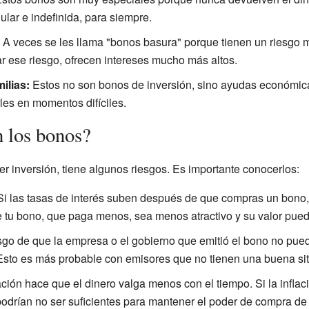
lar e indefinida, para siempre.
A veces se les llama "bonos basura" porque tienen un riesgo m
 ese riesgo, ofrecen intereses mucho más altos.
ilias:
Estos no son bonos de inversión, sino ayudas económica
les en momentos difíciles.
n los bonos?
er inversión, tiene algunos riesgos. Es importante conocerlos:
i las tasas de interés suben después de que compras un bono
 tu bono, que paga menos, sea menos atractivo y su valor pued
sgo de que la empresa o el gobierno que emitió el bono no pued
. Esto es más probable con emisores que no tienen una buena s
ación hace que el dinero valga menos con el tiempo. Si la inflaci
podrían no ser suficientes para mantener el poder de compra de 