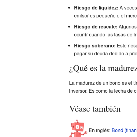
Riesgo de liquidez:
A veces,
emisor es pequeño o el merc
Riesgo de rescate:
Algunos 
ocurrir cuando las tasas de i
Riesgo soberano:
Este ries
pagar su deuda debido a pro
¿Qué es la madure
La madurez de un bono es el tie
inversor. Es como la fecha de 
Véase también
En inglés:
Bond (finan