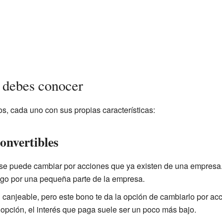
 debes conocer
os, cada uno con sus propias características:
onvertibles
e puede cambiar por acciones que ya existen de una empresa. 
go por una pequeña parte de la empresa.
l canjeable, pero este bono te da la opción de cambiarlo por a
 opción, el interés que paga suele ser un poco más bajo.