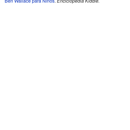
Ben Wallace para Niños
.
Enciclopedia Kiddle.