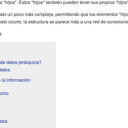
s "hijos". Estos "hijos" también pueden tener sus propios "hijos
 ser un poco más compleja, permitiendo que los elementos "hijo
sto ocurre, la estructura se parece más a una red de conexione
s
e datos jerárquica?
datos
 la información
quico
atos