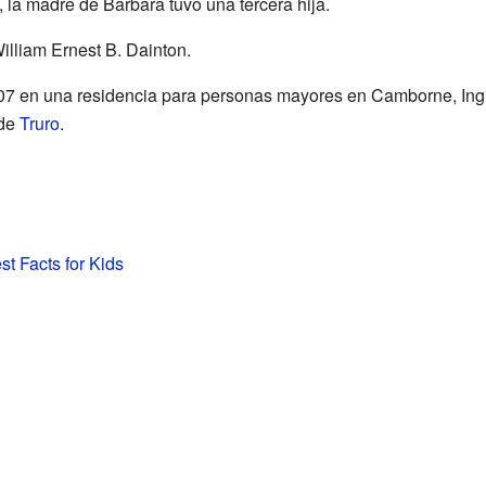
, la madre de Barbara tuvo una tercera hija.
lliam Ernest B. Dainton.
007 en una residencia para personas mayores en Camborne, Inglat
 de
Truro
.
t Facts for Kids