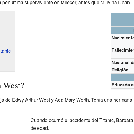
a penúltima superviviente en fallecer, antes que Millvina Dean.
Nacimient
Fallecimie
tanic
Nacionali
Religión
a West?
Educada e
ija de Edwy Arthur West y Ada Mary Worth. Tenía una herman
Cuando ocurrió el accidente del Titanic, Barbara
de edad.