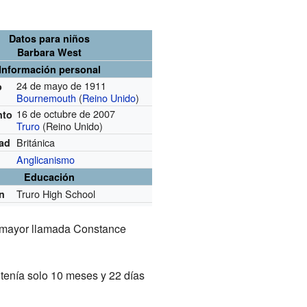
Datos para niños
Barbara West
Información personal
24 de mayo de 1911
o
Bournemouth
(
Reino Unido
)
16 de octubre de 2007
nto
Truro
(Reino Unido)
Británica
dad
Anglicanismo
Educación
Truro High School
n
a mayor llamada Constance
 tenía solo 10 meses y 22 días