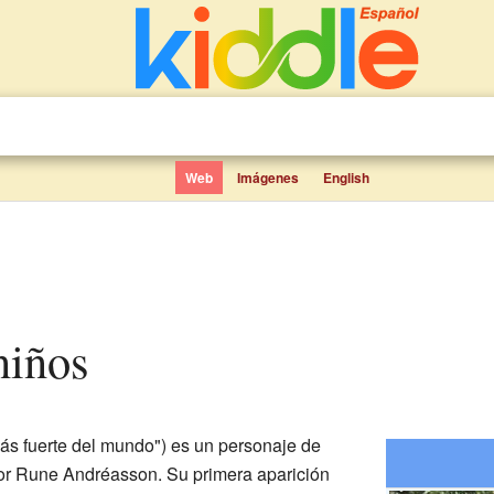
Web
Imágenes
English
niños
más fuerte del mundo") es un personaje de
por Rune Andréasson. Su primera aparición