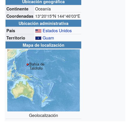
Ubicación geográfica
Oceanía
Continente
13°20′15″N
144°46′03″E
Coordenadas
Ubicación administrativa
Estados Unidos
País
Guam
Territorio
Mapa de localización
Bahía de
Talofofo
Geolocalización