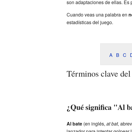
son adaptaciones de ellas. Es 
Cuando veas una palabra en
n
estadísticas del juego.
A
B
C
Términos clave del
¿Qué significa "Al b
Al bate
(en inglés,
at bat
, abre
lanzador para intentar golpear l