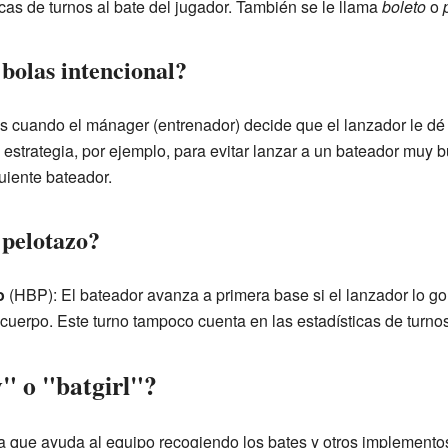
icas de turnos al bate del jugador. También se le llama
boleto
o
bolas intencional?
Es cuando el mánager (entrenador) decide que el lanzador le dé
estrategia, por ejemplo, para evitar lanzar a un bateador muy b
uiente bateador.
 pelotazo?
o
(HBP): El bateador avanza a primera base si el lanzador lo gol
uerpo. Este turno tampoco cuenta en las estadísticas de turnos
y" o "batgirl"?
na que ayuda al equipo recogiendo los bates y otros implemento