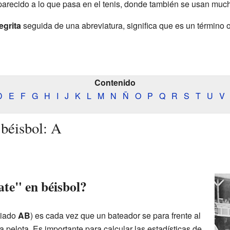
parecido a lo que pasa en el tenis, donde también se usan much
egrita
seguida de una abreviatura, significa que es un término of
Contenido
D
E
F
G
H
I
J
K
L
M
N
Ñ
O
P
Q
R
S
T
U
V
 béisbol: A
ate" en béisbol?
viado
AB
) es cada vez que un bateador se para frente al
a pelota. Es importante para calcular las estadísticas de