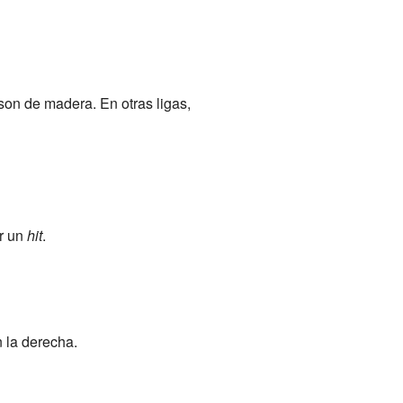
 son de madera. En otras ligas,
ir un
hit
.
 la derecha.