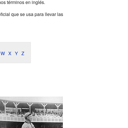
os términos en inglés.
icial que se usa para llevar las
W
X
Y
Z