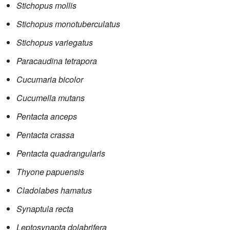
Stichopus mollis
Stichopus monotuberculatus
Stichopus variegatus
Paracaudina tetrapora
Cucumaria bicolor
Cucumella mutans
Pentacta anceps
Pentacta crassa
Pentacta quadrangularis
Thyone papuensis
Cladolabes hamatus
Synaptula recta
Leptosynapta dolabrifera