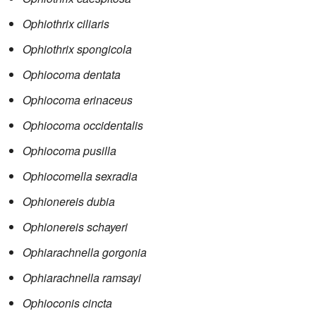
Ophiothrix ciliaris
Ophiothrix spongicola
Ophiocoma dentata
Ophiocoma erinaceus
Ophiocoma occidentalis
Ophiocoma pusilla
Ophiocomella sexradia
Ophionereis dubia
Ophionereis schayeri
Ophiarachnella gorgonia
Ophiarachnella ramsayi
Ophioconis cincta