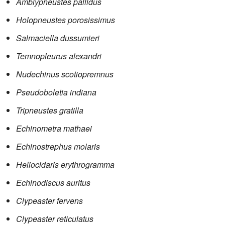
Amblypneustes pallidus
Holopneustes porosissimus
Salmaciella dussumieri
Temnopleurus alexandri
Nudechinus scotiopremnus
Pseudoboletia indiana
Tripneustes gratilla
Echinometra mathaei
Echinostrephus molaris
Heliocidaris erythrogramma
Echinodiscus auritus
Clypeaster fervens
Clypeaster reticulatus