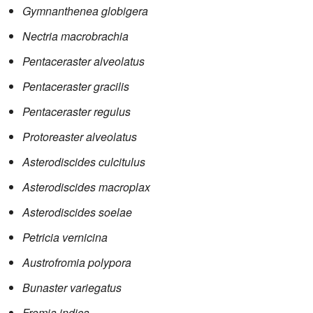
Gymnanthenea globigera
Nectria macrobrachia
Pentaceraster alveolatus
Pentaceraster gracilis
Pentaceraster regulus
Protoreaster alveolatus
Asterodiscides culcitulus
Asterodiscides macroplax
Asterodiscides soelae
Petricia vernicina
Austrofromia polypora
Bunaster variegatus
Fromia indica