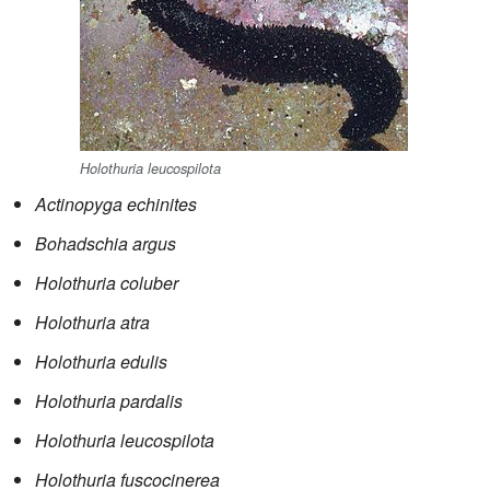
Holothuria leucospilota
Actinopyga echinites
Bohadschia argus
Holothuria coluber
Holothuria atra
Holothuria edulis
Holothuria pardalis
Holothuria leucospilota
Holothuria fuscocinerea