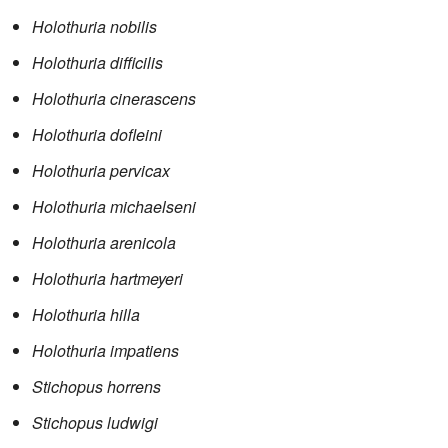
Holothuria nobilis
Holothuria difficilis
Holothuria cinerascens
Holothuria dofleini
Holothuria pervicax
Holothuria michaelseni
Holothuria arenicola
Holothuria hartmeyeri
Holothuria hilla
Holothuria impatiens
Stichopus horrens
Stichopus ludwigi