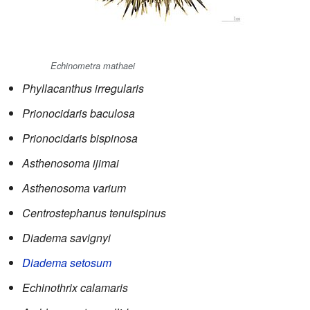
Echinometra mathaei
Phyllacanthus irregularis
Prionocidaris baculosa
Prionocidaris bispinosa
Asthenosoma ijimai
Asthenosoma varium
Centrostephanus tenuispinus
Diadema savignyi
Diadema setosum
Echinothrix calamaris