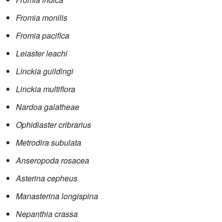
Fromia monilis
Fromia pacifica
Leiaster leachi
Linckia guildingi
Linckia multiflora
Nardoa galatheae
Ophidiaster cribrarius
Metrodira subulata
Anseropoda rosacea
Asterina cepheus
Manasterina longispina
Nepanthia crassa