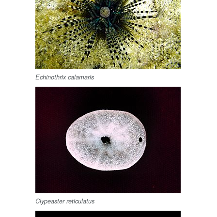
Echinothrix calamaris
Clypeaster reticulatus