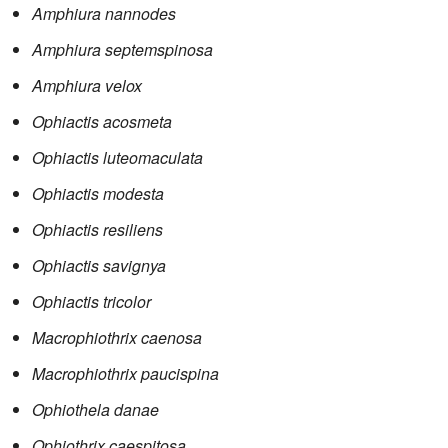
Amphiura nannodes
Amphiura septemspinosa
Amphiura velox
Ophiactis acosmeta
Ophiactis luteomaculata
Ophiactis modesta
Ophiactis resiliens
Ophiactis savignya
Ophiactis tricolor
Macrophiothrix caenosa
Macrophiothrix paucispina
Ophiothela danae
Ophiothrix caespitosa