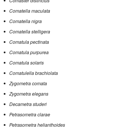
Comaster distinctus
Comatella maculata
Comatella nigra
Comatella stelligera
Comatula pectinata
Comatula purpurea
Comatula solaris
Comatulella brachiolata
Zygometra comata
Zygometra elegans
Decametra studeri
Petrasometra clarae
Petrasometra helianthoides