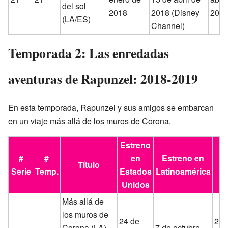
del sol
2018
2018 (Disney
201
(LA/ES)
Channel)
Temporada 2: Las enredadas
aventuras de Rapunzel: 2018-2019
En esta temporada, Rapunzel y sus amigos se embarcan
en un viaje más allá de los muros de Corona.
Estreno
E
#
#
en
Estreno en
Título
Serie
Temp.
Estados
Latinoamérica
E
Unidos
Más allá de
los muros de
24 de
21 
Corona (LA)
7 de octubre