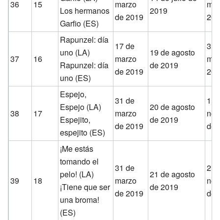
36
15
marzo
mar
Los hermanos
2019
de 2019
20
Garfio (ES)
Rapunzel: día
17 de
31 
uno (LA)
19 de agosto
37
16
marzo
mar
Rapunzel: día
de 2019
de 2019
20
uno (ES)
Espejo,
31 de
1 d
Espejo (LA)
20 de agosto
38
17
marzo
nov
Espejito,
de 2019
de 2019
de 
espejito (ES)
¡Me estás
tomando el
31 de
2 d
pelo! (LA)
21 de agosto
39
18
marzo
nov
¡Tiene que ser
de 2019
de 2019
de 
una broma!
(ES)