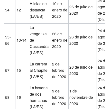
24 de
A islas de
19 de
26 de julio de
agost
54
12
distancia
enero de
2020
de 20
(LA/ES)
2020
(Disne
La
24 de
venganza
26 de
55-
26 de julio de
agost
13-14
de
enero de
56
2020
de 20
Cassandra
2020
(Disne
(LA/ES)
24 de
La carrera
2 de
26 de julio de
agost
57
15
al Chapitel
febrero
2020
de 20
(LA/ES)
de 2020
(Disne
La historia
24 de
9 de
1 de
de dos
agost
58
16
febrero
noviembre de
hermanas
de 20
de 2020
2020
(LA/ES)
(Disne