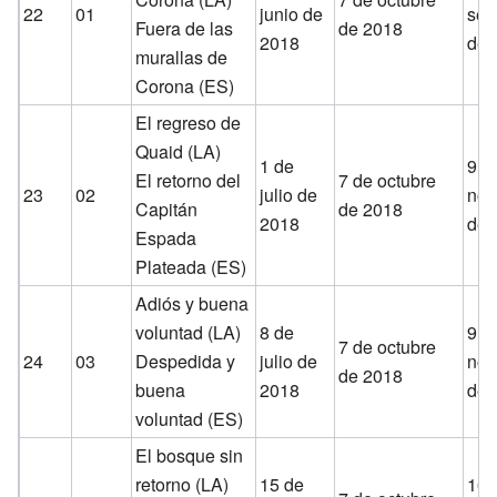
22
01
junio de
sep
Fuera de las
de 2018
2018
de 
murallas de
Corona (ES)
El regreso de
Quaid (LA)
1 de
9 d
El retorno del
7 de octubre
23
02
julio de
nov
Capitán
de 2018
2018
de 
Espada
Plateada (ES)
Adiós y buena
voluntad (LA)
8 de
9 d
7 de octubre
24
03
Despedida y
julio de
nov
de 2018
buena
2018
de 
voluntad (ES)
El bosque sin
retorno (LA)
15 de
16 