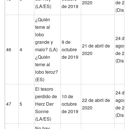
2020
de 20
(LA/ES)
de 2019
(Disne
¿Quién
teme al
lobo
24 de
grande y
9 de
21 de abril de
agost
46
4
malo? (LA)
octubre
2020
de 20
¿Quién
de 2019
(Disne
teme al
lobo feroz?
(ES)
El tesoro
24 de
perdido de
10 de
22 de abril de
agost
47
5
Herz Der
octubre
2020
de 20
Sonne
de 2019
(Disne
(LA/ES)
No hay