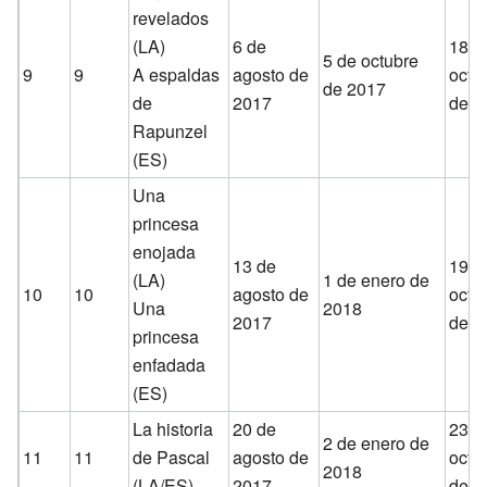
revelados
(LA)
6 de
18 d
5 de octubre
9
9
A espaldas
agosto de
octu
de 2017
de
2017
de 2
Rapunzel
(ES)
Una
princesa
enojada
13 de
19 d
(LA)
1 de enero de
10
10
agosto de
octu
Una
2018
2017
de 2
princesa
enfadada
(ES)
La historia
20 de
23 d
2 de enero de
11
11
de Pascal
agosto de
octu
2018
(LA/ES)
2017
de 2