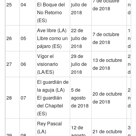
7 de octubre
25
04
El Boque del
julio de
nov
de 2018
No Retorno
2018
de 
(ES)
Ave libre (LA)
22 de
16 
7 de octubre
26
05
Libre como un
julio de
nov
de 2018
pájaro (ES)
2018
de 
Vígor el
29 de
23 
13 de octubre
27
06
visionario
julio de
nov
de 2018
(LA/ES)
2018
de 
El guardián de
la aguja (LA)
5 de
23 
20 de octubre
28
07
El guardián
agosto
nov
de 2018
del Chapitel
de 2018
de 
(ES)
Rey Pascal
12 de
30 
(LA)
21 de octubre
29
08
agosto
nov