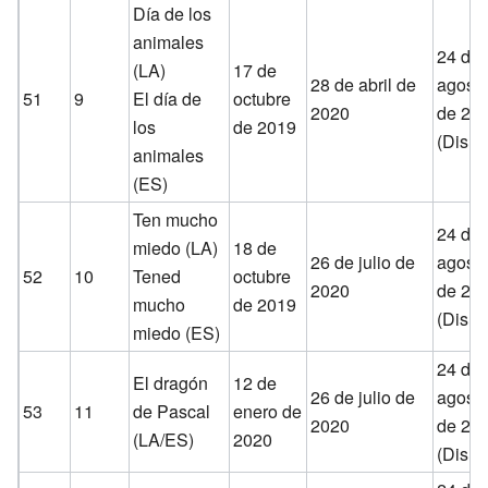
Día de los
animales
24 de
(LA)
17 de
28 de abril de
agost
51
9
El día de
octubre
2020
de 20
los
de 2019
(Disne
animales
(ES)
Ten mucho
24 de
miedo (LA)
18 de
26 de julio de
agost
52
10
Tened
octubre
2020
de 20
mucho
de 2019
(Disne
miedo (ES)
24 de
El dragón
12 de
26 de julio de
agost
53
11
de Pascal
enero de
2020
de 20
(LA/ES)
2020
(Disne