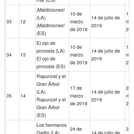
¡Maldiciones!
10 de
15 
(LA)
14 de julio de
33
12
marzo
mar
¡Maldiciones!
2019
de 2019
20
(ES)
El ojo de
10 de
15 
pincosta (LA)
14 de julio de
34
13
marzo
mar
El ojo de
2019
de 2019
20
pincosta (ES)
Rapunzel y el
Gran Árbol
17 de
24 
(LA)
14 de julio de
35
14
marzo
mar
Rapunzel y el
2019
de 2019
20
Gran Árbol
(ES)
Los hermanos
24 de
31 
Garfio (LA)
14 de julio de