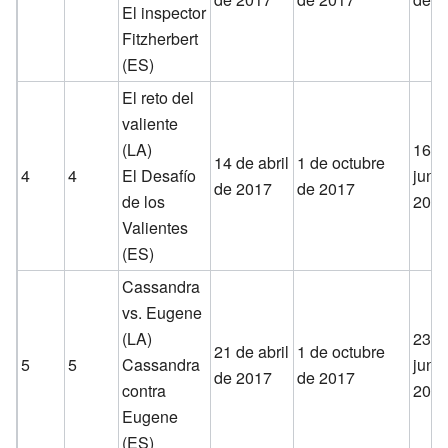
El inspector
Fitzherbert
(ES)
El reto del
valiente
(LA)
16 d
14 de abril
1 de octubre
4
4
El Desafío
juni
de 2017
de 2017
de los
201
Valientes
(ES)
Cassandra
vs. Eugene
(LA)
23 d
21 de abril
1 de octubre
5
5
Cassandra
juni
de 2017
de 2017
contra
201
Eugene
(ES)