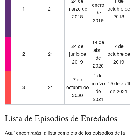
24 de
1 de
enero
1
21
marzo de
octubre de
1
de
2018
2018
2019
14 de
24 de
7 de
abril
2
21
junio de
octubre de
de
2019
2019
2020
1 de
7 de
marzo
19 de abril
3
21
octubre de
de
de 2021
2020
2021
Lista de Episodios de Enredados
Aquí encontrarás la lista completa de los episodios de la