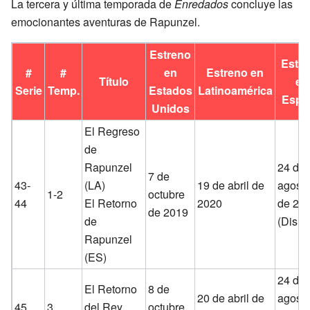
La tercera y última temporada de
Enredados
concluye las
emocionantes aventuras de Rapunzel.
Estreno
Estr
#
#
en
Estreno en
Título
en
Serie
Temp.
Estados
Latinoamérica
Espa
Unidos
El Regreso
de
Rapunzel
24 de
7 de
43-
(LA)
19 de abril de
agost
1-2
octubre
44
El Retorno
2020
de 20
de 2019
de
(Disne
Rapunzel
(ES)
24 de
El Retorno
8 de
20 de abril de
agost
45
3
del Rey
octubre