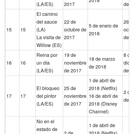
2018
(LA/ES)
2017
de 2
El camino
del sauce
22 de
26 d
5 de enero de
15
15
(LA)
octubre de
octu
2018
La visita de
2017
de 2
Willow (ES)
Reina por
19 de
8 de
18 de marzo
16
16
un día
noviembre
dici
de 2018
(LA/ES)
de 2017
de 2
1 de abril de
El bloqueo
25 de
2018 (Netflix)
2 de 
17
17
del pintor
noviembre
16 de abril de
de 2
(LA/ES)
de 2017
2018 (Disney
Channel)
No en el
1 de abril de
estado de
2 de
2018 (Netflix)