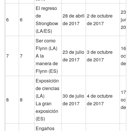
El regreso
23 d
de
28 de abril
2 de octubre
6
6
juni
Strongbow
de 2017
de 2017
201
(LA/ES)
Ser como
Flynn (LA)
16 d
23 de julio
3 de octubre
7
7
A la
octu
de 2017
de 2017
manera de
de 2
Flynn (ES)
Exposición
de ciencias
17 d
(LA)
30 de julio
4 de octubre
8
8
octu
La gran
de 2017
de 2017
de 2
exposición
(ES)
Engaños