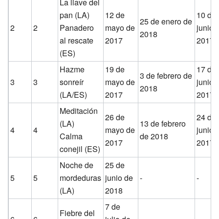
La llave del
pan (LA)
12 de
10 de
25 de enero de
2
2
Panadero
mayo de
junio 
2018
al rescate
2017
2017
(ES)
Hazme
19 de
17 de
3 de febrero de
3
3
sonreír
mayo de
junio 
2018
(LA/ES)
2017
2017
Meditación
26 de
24 de
(LA)
13 de febrero
4
4
mayo de
junio 
Calma
de 2018
2017
2017
conejil (ES)
Noche de
25 de
5
5
mordeduras
junio de
-
-
(LA)
2018
7 de
Fiebre del