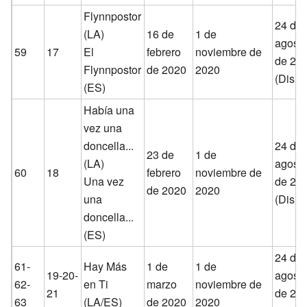
Flynnpostor
24 de
(LA)
16 de
1 de
agost
59
17
El
febrero
noviembre de
de 20
Flynnpostor
de 2020
2020
(Disne
(ES)
Había una
vez una
doncella...
24 de
23 de
1 de
(LA)
agost
60
18
febrero
noviembre de
Una vez
de 20
de 2020
2020
una
(Disne
doncella...
(ES)
24 de
61-
Hay Más
1 de
1 de
19-20-
agost
62-
en Ti
marzo
noviembre de
21
de 20
63
(LA/ES)
de 2020
2020