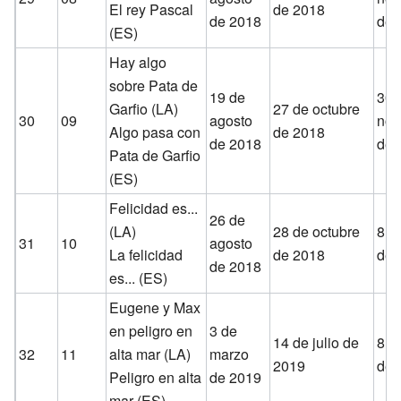
El rey Pascal
de 2018
de 2018
de 
(ES)
Hay algo
sobre Pata de
19 de
30 
Garfio (LA)
27 de octubre
30
09
agosto
nov
Algo pasa con
de 2018
de 2018
de 
Pata de Garfio
(ES)
Felicidad es...
26 de
(LA)
28 de octubre
8 d
31
10
agosto
La felicidad
de 2018
de 
de 2018
es... (ES)
Eugene y Max
en peligro en
3 de
14 de julio de
8 d
32
11
alta mar (LA)
marzo
2019
de 
Peligro en alta
de 2019
mar (ES)