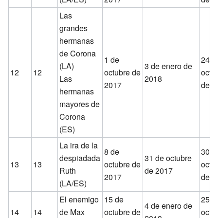
Las
grandes
hermanas
de Corona
1 de
24 d
(LA)
3 de enero de
12
12
octubre de
octu
Las
2018
2017
de 2
hermanas
mayores de
Corona
(ES)
La ira de la
8 de
30 d
despiadada
31 de octubre
13
13
octubre de
octu
Ruth
de 2017
2017
de 2
(LA/ES)
El enemigo
15 de
25 d
4 de enero de
14
14
de Max
octubre de
octu