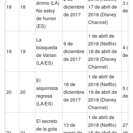
ánimo (LA)
3 de 
18
18
diciembre
17 de abril de
No estoy
de 2
de 2017
2018 (Disney
de humor
Channel)
(ES)
1 de abril de
La
9 de
2018 (Netflix)
búsqueda
4 de 
19
19
diciembre
18 de abril de
de Varian
de 2
de 2017
2018 (Disney
(LA/ES)
Channel)
1 de abril de
El
16 de
2018 (Netflix)
alquimista
5 de 
20
20
diciembre
19 de abril de
regresa
de 2
de 2017
2018 (Disney
(LA/ES)
Channel)
1 de abril de
El secreto
13 de
2018 (Netflix)
27 d
de la gota
21
21
enero de
15 de abril de
abril