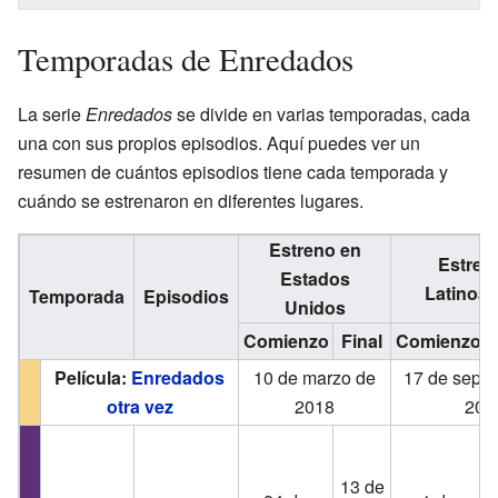
Temporadas de Enredados
La serie
Enredados
se divide en varias temporadas, cada
una con sus propios episodios. Aquí puedes ver un
resumen de cuántos episodios tiene cada temporada y
cuándo se estrenaron en diferentes lugares.
Estreno en
Estren
Estados
Latinoam
Temporada
Episodios
Unidos
Comienzo
Final
Comienzo
Película:
Enredados
10 de marzo de
17 de septi
otra vez
2018
201
13 de