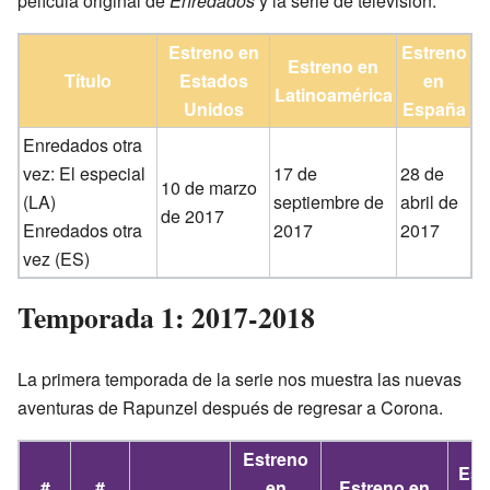
película original de
Enredados
y la serie de televisión.
Estreno en
Estreno
Estreno en
Título
Estados
en
Latinoamérica
Unidos
España
Enredados otra
vez: El especial
17 de
28 de
10 de marzo
(LA)
septiembre de
abril de
de 2017
Enredados otra
2017
2017
vez (ES)
Temporada 1: 2017-2018
La primera temporada de la serie nos muestra las nuevas
aventuras de Rapunzel después de regresar a Corona.
Estreno
Est
#
#
en
Estreno en