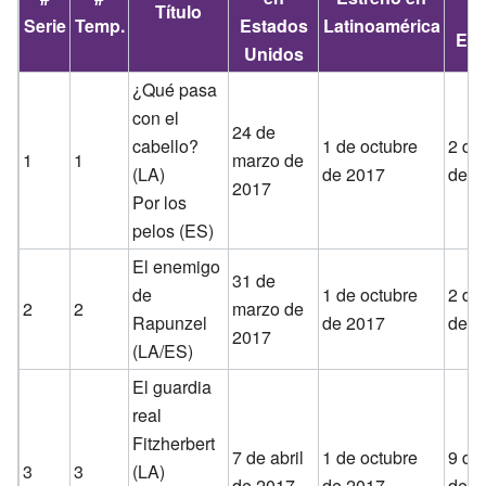
Título
Serie
Temp.
Estados
Latinoamérica
Es
Unidos
¿Qué pasa
con el
24 de
cabello?
1 de octubre
2 de
1
1
marzo de
(LA)
de 2017
de 2
2017
Por los
pelos (ES)
El enemigo
31 de
de
1 de octubre
2 de
2
2
marzo de
Rapunzel
de 2017
de 2
2017
(LA/ES)
El guardia
real
Fitzherbert
7 de abril
1 de octubre
9 de
3
3
(LA)
de 2017
de 2017
de 2