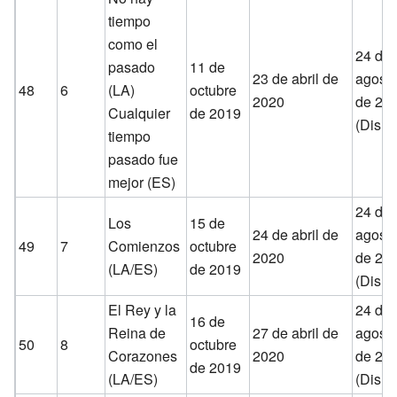
tiempo
como el
24 de
pasado
11 de
23 de abril de
agost
48
6
(LA)
octubre
2020
de 20
Cualquier
de 2019
(Disne
tiempo
pasado fue
mejor (ES)
24 de
Los
15 de
24 de abril de
agost
49
7
Comienzos
octubre
2020
de 20
(LA/ES)
de 2019
(Disne
El Rey y la
24 de
16 de
Reina de
27 de abril de
agost
50
8
octubre
Corazones
2020
de 20
de 2019
(LA/ES)
(Disne