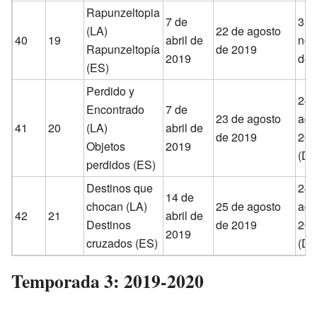
Rapunzeltopia
7 de
3 d
(LA)
22 de agosto
40
19
abril de
nov
Rapunzeltopía
de 2019
2019
de 
(ES)
Perdido y
24 
Encontrado
7 de
23 de agosto
ago
41
20
(LA)
abril de
de 2019
20
Objetos
2019
(Di
perdidos (ES)
Destinos que
24 
14 de
chocan (LA)
25 de agosto
ago
42
21
abril de
Destinos
de 2019
20
2019
cruzados (ES)
(Di
Temporada 3: 2019-2020