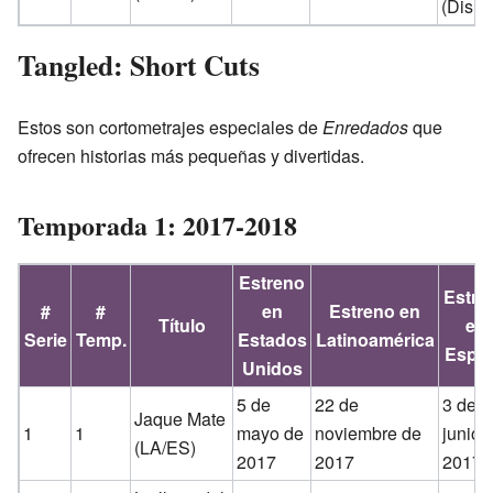
(Disne
Tangled: Short Cuts
Estos son cortometrajes especiales de
Enredados
que
ofrecen historias más pequeñas y divertidas.
Temporada 1: 2017-2018
Estreno
Estre
#
#
en
Estreno en
Título
en
Serie
Temp.
Estados
Latinoamérica
Espa
Unidos
5 de
22 de
3 de
Jaque Mate
1
1
mayo de
noviembre de
junio 
(LA/ES)
2017
2017
2017