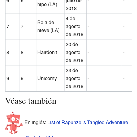
6
6
julio de
-
-
hipo (LA)
2018
4 de
Bola de
7
7
agosto
-
-
nieve (LA)
de 2018
20 de
8
8
Hairdon't
agosto
-
-
de 2018
23 de
9
9
Unicorny
agosto
-
-
de 2018
Véase también
En inglés:
List of Rapunzel's Tangled Adventure