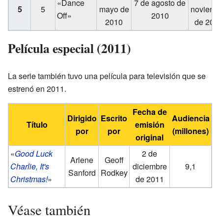
«Dance
7 de agosto de
5
5
mayo de
noviemb
Off»
2010
2010
de 201
Película especial (2011)
La serie también tuvo una película para televisión que se
estrenó en 2011.
Fecha de
Dirigido
Escrito
Audiencia
Título
emisión
por
por
(millones)
original
«
Good Luck
2 de
Arlene
Geoff
Charlie, It's
diciembre
9,1
Sanford
Rodkey
Christmas!
»
de 2011
Véase también