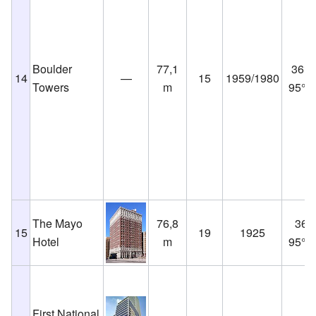
Boulder
77,1
36°8
14
—
15
1959/1980
Towers
m
95°59
The Mayo
76,8
36°9
15
19
1925
Hotel
m
95°59
First National