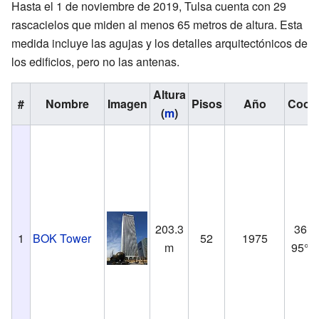
Hasta el 1 de noviembre de 2019, Tulsa cuenta con 29
rascacielos que miden al menos 65 metros de altura. Esta
medida incluye las agujas y los detalles arquitectónicos de
los edificios, pero no las antenas.
Altura
#
Nombre
Imagen
Pisos
Año
Coor
(
m
)
203.3
36°9
1
BOK Tower
52
1975
m
95°59