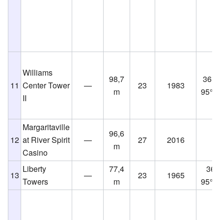
Williams
98,7
36°9
11
Center Tower
—
23
1983
m
95°59
II
Margaritaville
96,6
12
at River Spirit
—
27
2016
m
Casino
Liberty
77,4
36°
13
—
23
1965
Towers
m
95°59