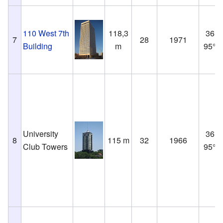
110 West 7th
118,3
36°8
7
28
1971
Building
m
95°59
University
36°8
8
115 m
32
1966
Club Towers
95°59