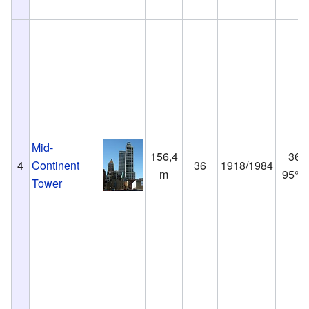
Mid-
156,4
36°9
4
Continent
36
1918/1984
m
95°59
Tower