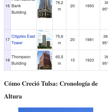
76,2
36°9
16
Bank
20
1950
m
95°59
Building
Cityplex East
75,6
36°2
17
20
1981
Tower
m
95°57
Thompson
65,5
36°9
18
15
1923
Building
m
95°59
Cómo Creció Tulsa: Cronología de
Altura