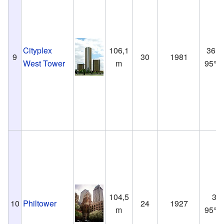
Cityplex
106,1
36°2
9
30
1981
West Tower
m
95°57
104,5
36°
10
Philtower
24
1927
m
95°59