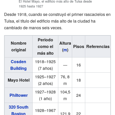
El Hotel Mayo, el edificio más alto de Tulsa desde
1925 hasta 1927
Desde 1918, cuando se construyó el primer rascacielos en
Tulsa, el título del edificio más alto de la ciudad ha
cambiado de manos seis veces.
Periodo
Nombre
Altura
como el
Pisos
Referencias
original
(
m
)
más alto
Cosden
1918–1925
—
16
Building
(7 años)
1925–1927
76, 8
Mayo Hotel
18
(2 años)
m
1927–1928
104,5
Philtower
24
(1 año)
m
320 South
1928–1967
Boston
121,9
22