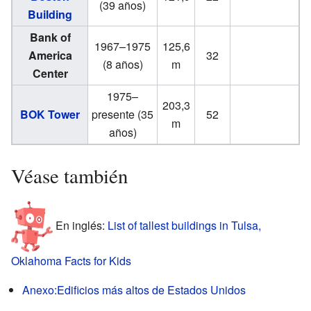
(39 años)
Building
Bank of
1967–1975
125,6
America
32
(8 años)
m
Center
1975–
203,3
BOK Tower
presente (35
52
m
años)
Véase también
En inglés:
List of tallest buildings in Tulsa,
Oklahoma Facts for Kids
Anexo:Edificios más altos de Estados Unidos