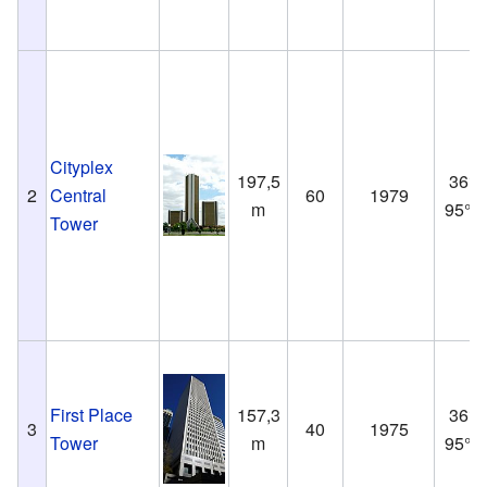
Cityplex
197,5
36°2
2
Central
60
1979
m
95°57
Tower
First Place
157,3
36°2
3
40
1975
Tower
m
95°57