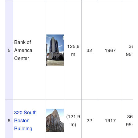
Bank of
125,6
36°9
5
America
32
1967
m
95°59
Center
320 South
(121,9
36°9
6
Boston
22
1917
m)
95°59
Building