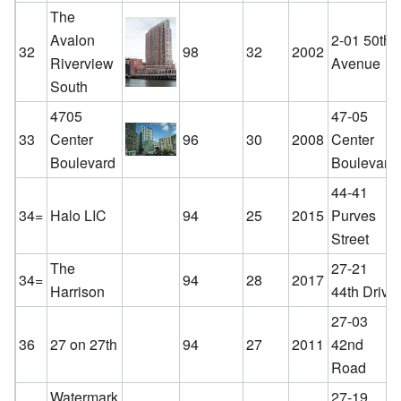
The
Avalon
2-01 50th
32
98
32
2002
Riverview
Avenue
South
4705
47-05
33
Center
96
30
2008
Center
Boulevard
Boulevard
44-41
34=
Halo LIC
94
25
2015
Purves
Street
The
27-21
34=
94
28
2017
Harrison
44th Drive
27-03
36
27 on 27th
94
27
2011
42nd
Road
Watermark
27-19