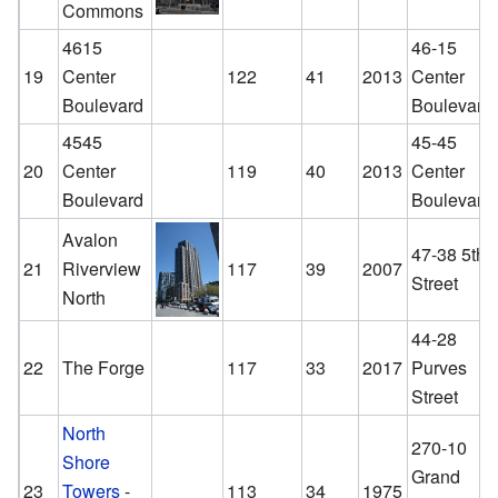
Commons
4615
46-15
19
Center
122
41
2013
Center
Boulevard
Boulevard
4545
45-45
20
Center
119
40
2013
Center
Boulevard
Boulevard
Avalon
47-38 5th
21
Riverview
117
39
2007
Street
North
44-28
22
The Forge
117
33
2017
Purves
Street
North
270-10
Shore
Grand
23
Towers
-
113
34
1975