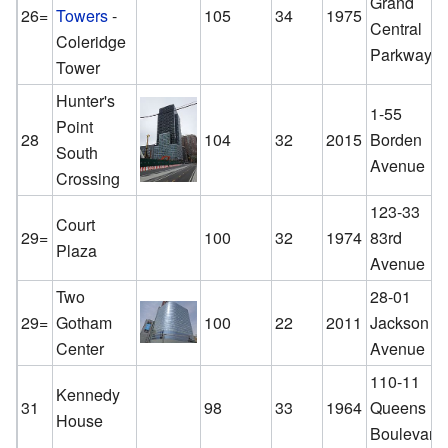
Grand
26=
Towers
-
105
34
1975
Central
Coleridge
Parkway
Tower
Hunter's
1-55
Point
28
104
32
2015
Borden
South
Avenue
Crossing
123-33
Court
29=
100
32
1974
83rd
Plaza
Avenue
Two
28-01
29=
Gotham
100
22
2011
Jackson
Center
Avenue
110-11
Kennedy
31
98
33
1964
Queens
House
Boulevard