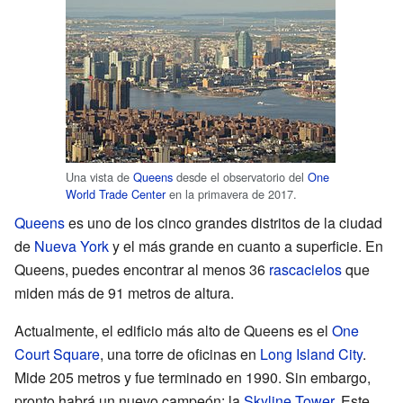
Una vista de
Queens
desde el observatorio del
One
World Trade Center
en la primavera de 2017.
Queens
es uno de los cinco grandes distritos de la ciudad
de
Nueva York
y el más grande en cuanto a superficie. En
Queens, puedes encontrar al menos 36
rascacielos
que
miden más de 91 metros de altura.
Actualmente, el edificio más alto de Queens es el
One
Court Square
, una torre de oficinas en
Long Island City
.
Mide 205 metros y fue terminado en 1990. Sin embargo,
pronto habrá un nuevo campeón: la
Skyline Tower
. Este