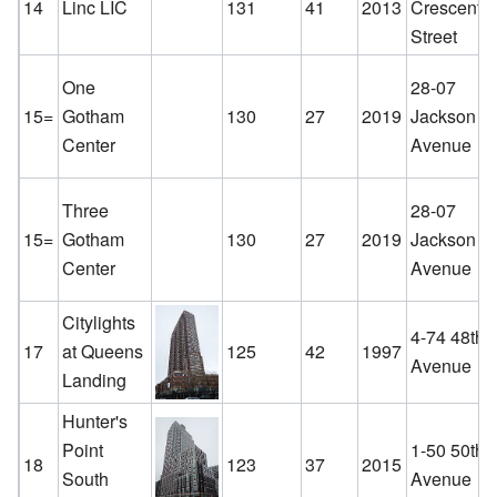
14
Linc LIC
131
41
2013
Crescent
Street
One
28-07
15=
Gotham
130
27
2019
Jackson
Center
Avenue
Three
28-07
15=
Gotham
130
27
2019
Jackson
Center
Avenue
Citylights
4-74 48th
17
at Queens
125
42
1997
Avenue
Landing
Hunter's
Point
1-50 50th
18
123
37
2015
South
Avenue