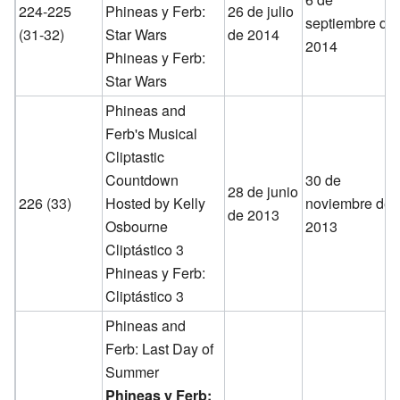
224-225
Phineas y Ferb:
26 de julio
septiembre de
(31-32)
Star Wars
de 2014
2014
Phineas y Ferb:
Star Wars
Phineas and
Ferb's Musical
Cliptastic
Countdown
30 de
28 de junio
226 (33)
Hosted by Kelly
noviembre de
de 2013
Osbourne
2013
Cliptástico 3
Phineas y Ferb:
Cliptástico 3
Phineas and
Ferb: Last Day of
Summer
Phineas y Ferb: