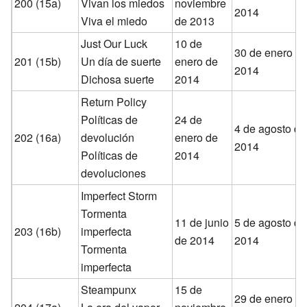
200 (15a)
Vivan los miedos
noviembre
2014
Viva el miedo
de 2013
Just Our Luck
10 de
30 de enero d
201 (15b)
Un día de suerte
enero de
2014
Dichosa suerte
2014
Return Policy
Políticas de
24 de
4 de agosto de
202 (16a)
devolución
enero de
2014
Políticas de
2014
devoluciones
Imperfect Storm
Tormenta
11 de junio
5 de agosto de
203 (16b)
imperfecta
de 2014
2014
Tormenta
imperfecta
Steampunx
15 de
29 de enero d