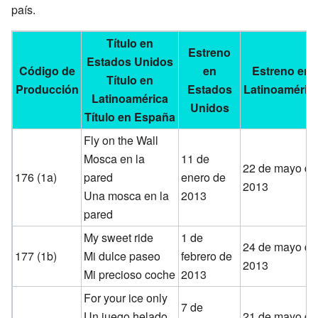
país.
Título en
Estreno
Estados Unidos
Código de
en
Estreno en
Título en
Producción
Estados
Latinoaméric
Latinoamérica
Unidos
Título en España
Fly on the Wall
Mosca en la
11 de
22 de mayo de
176 (1a)
pared
enero de
2013
Una mosca en la
2013
pared
My sweet ride
1 de
24 de mayo de
177 (1b)
Mi dulce paseo
febrero de
2013
Mi precioso coche
2013
For your ice only
7 de
Un juego helado
21 de mayo de