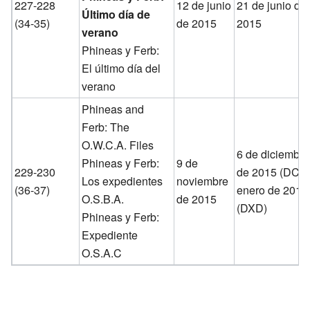
227-228
12 de junio
21 de junio de
Último día de
(34-35)
de 2015
2015
verano
Phineas y Ferb:
El último día del
verano
Phineas and
Ferb: The
O.W.C.A. Files
6 de diciembre
Phineas y Ferb:
9 de
229-230
de 2015 (DC)
Los expedientes
noviembre
(36-37)
enero de 2016
O.S.B.A.
de 2015
(DXD)
Phineas y Ferb:
Expediente
O.S.A.C