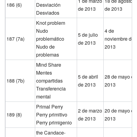
1 de marzo
18 de agosto
186 (6)
Desviación
de 2013
de 2013
Desviados
Knot problem
Nudo
4 de
5 de julio
187 (7a)
problemático
noviembre de
de 2013
Nudo de
2013
problemas
Mind Share
Mentes
5 de abril
28 de mayo de
188 (7b)
compartidas
de 2013
2013
Transferencia
mental
Primal Perry
2 de marzo
20 de mayo de
189 (8)
Perry primitivo
de 2013
2013
Perry primigenio
the Candace-