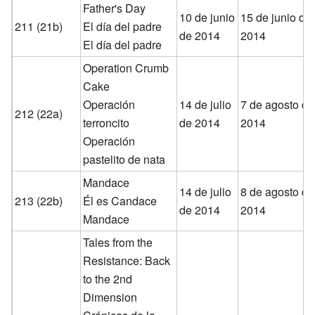
Father's Day
10 de junio
15 de junio de
211 (21b)
El día del padre
de 2014
2014
El día del padre
Operation Crumb
Cake
Operación
14 de julio
7 de agosto de
212 (22a)
terroncito
de 2014
2014
Operación
pastelito de nata
Mandace
14 de julio
8 de agosto de
213 (22b)
Él es Candace
de 2014
2014
Mandace
Tales from the
Resistance: Back
to the 2nd
Dimension