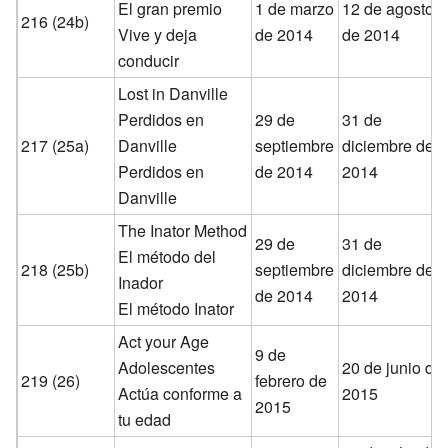
El gran premio
1 de marzo
12 de agosto
216 (24b)
Vive y deja
de 2014
de 2014
conducir
Lost in Danville
Perdidos en
29 de
31 de
217 (25a)
Danville
septiembre
diciembre de
Perdidos en
de 2014
2014
Danville
The Inator Method
29 de
31 de
El método del
218 (25b)
septiembre
diciembre de
Inador
de 2014
2014
El método Inator
Act your Age
9 de
Adolescentes
20 de junio de
219 (26)
febrero de
Actúa conforme a
2015
2015
tu edad