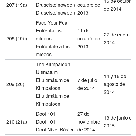
15 de octubre
207 (19a)
Druselsteinoween
octubre de
de 2014
Druselsteinoween
2013
Face Your Fear
Enfrenta tus
11 de
27 de enero d
208 (19b)
miedos
octubre de
2014
Enfréntate a tus
2013
miedos
The Klimpaloon
Ultimátum
14 y 15 de
El ultimátum del
7 de julio
209 (20)
agosto de
Klimpaloon
de 2014
2014
El ultimátum de
Klimpaloon
Doof 101
27 de
13 de junio de
210 (21a)
Doof 101
noviembre
2015
Doof Nivel Básico
de 2014