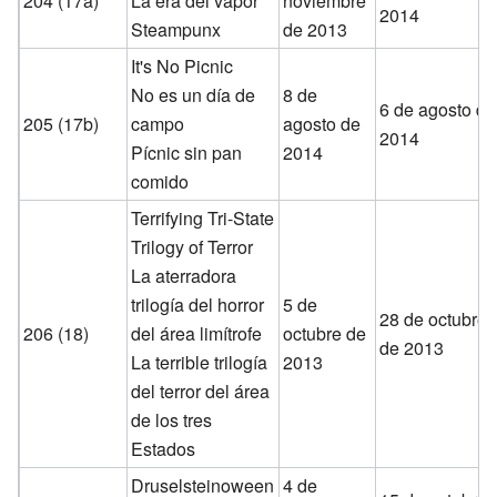
204 (17a)
La era del vapor
noviembre
2014
Steampunx
de 2013
It's No Picnic
No es un día de
8 de
6 de agosto de
205 (17b)
campo
agosto de
2014
Pícnic sin pan
2014
comido
Terrifying Tri-State
Trilogy of Terror
La aterradora
trilogía del horror
5 de
28 de octubre
206 (18)
del área limítrofe
octubre de
de 2013
La terrible trilogía
2013
del terror del área
de los tres
Estados
Druselsteinoween
4 de