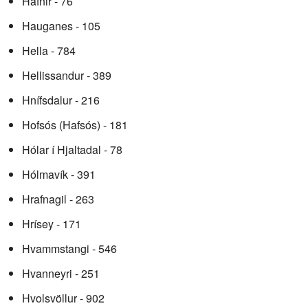
Hafnir - 76
Hauganes - 105
Hella - 784
Hellissandur - 389
Hnífsdalur - 216
Hofsós (Hafsós) - 181
Hólar í Hjaltadal - 78
Hólmavík - 391
Hrafnagil - 263
Hrísey - 171
Hvammstangi - 546
Hvanneyri - 251
Hvolsvöllur - 902