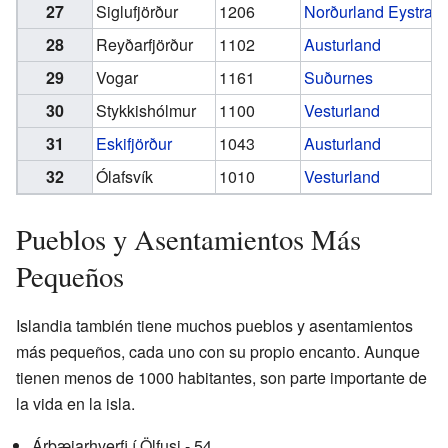
27
Siglufjörður
1206
Norðurland Eystra
28
Reyðarfjörður
1102
Austurland
29
Vogar
1161
Suðurnes
30
Stykkishólmur
1100
Vesturland
31
Eskifjörður
1043
Austurland
32
Ólafsvík
1010
Vesturland
Pueblos y Asentamientos Más
Pequeños
Islandia también tiene muchos pueblos y asentamientos
más pequeños, cada uno con su propio encanto. Aunque
tienen menos de 1000 habitantes, son parte importante de
la vida en la isla.
Árbæjarhverfi í Ölfusi - 54