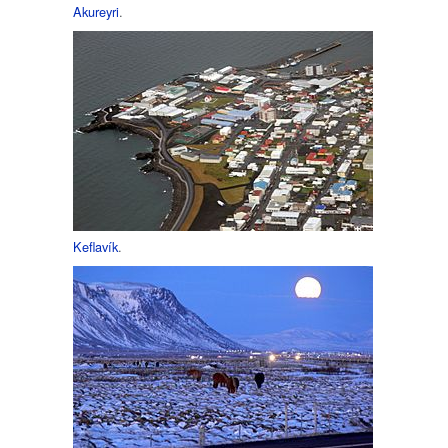
Akureyri
.
Keflavík
.