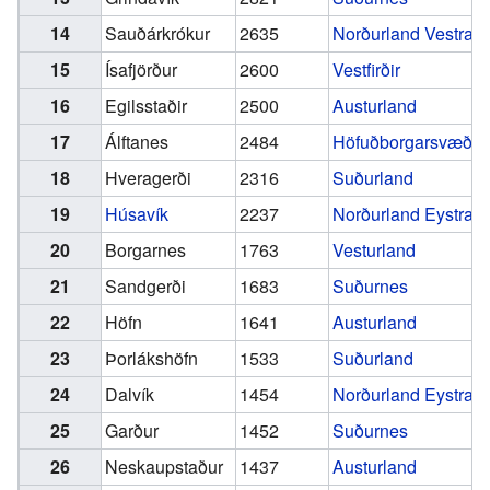
14
Sauðárkrókur
2635
Norðurland Vestra
15
Ísafjörður
2600
Vestfirðir
16
Egilsstaðir
2500
Austurland
17
Álftanes
2484
Höfuðborgarsvæðið
18
Hveragerði
2316
Suðurland
19
Húsavík
2237
Norðurland Eystra
20
Borgarnes
1763
Vesturland
21
Sandgerði
1683
Suðurnes
22
Höfn
1641
Austurland
23
Þorlákshöfn
1533
Suðurland
24
Dalvík
1454
Norðurland Eystra
25
Garður
1452
Suðurnes
26
Neskaupstaður
1437
Austurland