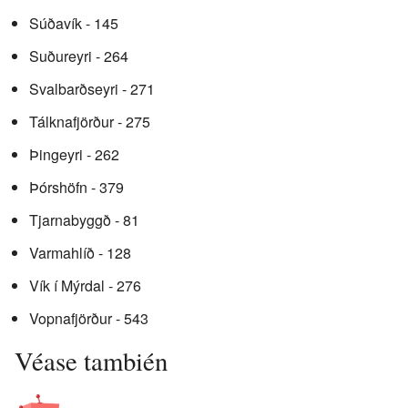
Súðavík - 145
Suðureyri - 264
Svalbarðseyri - 271
Tálknafjörður - 275
Þingeyri - 262
Þórshöfn - 379
Tjarnabyggð - 81
Varmahlíð - 128
Vík í Mýrdal - 276
Vopnafjörður - 543
Véase también