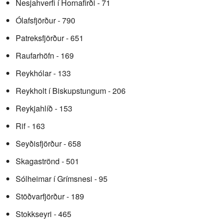
Nesjahverfi í Hornafirði - 71
Ólafsfjörður - 790
Patreksfjörður - 651
Raufarhöfn - 169
Reykhólar - 133
Reykholt í Biskupstungum - 206
Reykjahlíð - 153
Rif - 163
Seyðisfjörður - 658
Skagaströnd - 501
Sólheimar í Grímsnesi - 95
Stöðvarfjörður - 189
Stokkseyri - 465