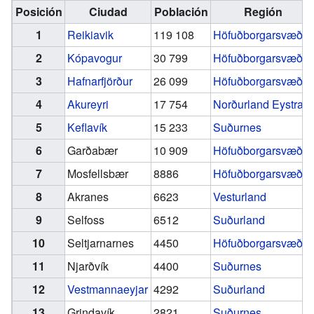
Posición
Ciudad
Población
Región
1
Reikiavik
119 108
Höfuðborgarsvæðið
2
Kópavogur
30 799
Höfuðborgarsvæðið
3
Hafnarfjörður
26 099
Höfuðborgarsvæðið
4
Akureyri
17 754
Norðurland Eystra
5
Keflavík
15 233
Suðurnes
6
Garðabær
10 909
Höfuðborgarsvæðið
7
Mosfellsbær
8886
Höfuðborgarsvæðið
8
Akranes
6623
Vesturland
9
Selfoss
6512
Suðurland
10
Seltjarnarnes
4450
Höfuðborgarsvæðið
11
Njarðvík
4400
Suðurnes
12
Vestmannaeyjar
4292
Suðurland
13
Grindavík
2821
Suðurnes