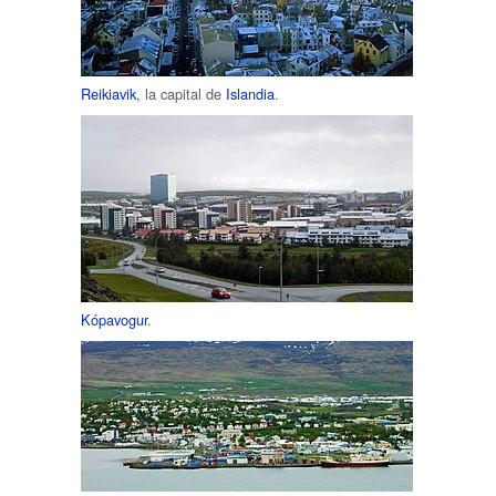
Reikiavik
, la capital de
Islandia
.
Kópavogur
.