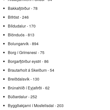
Bakkafjörður - 78
Bifröst - 246
Bíldudalur - 170
Blönduós - 813
Bolungarvík - 894
Borg í Grímsnesi - 75
Borgarfjörður eystri - 86
Brautarholt á Skeiðum - 54
Breiðdalsvík - 130
Brúnahlíð í Eyjafirði - 62
Búðardalur - 252
Byggðakjarni í Mosfellsdal - 203