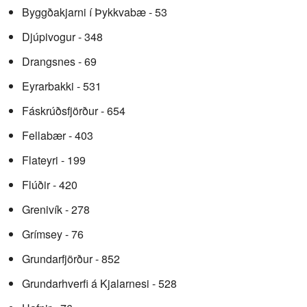
Byggðakjarni í Þykkvabæ - 53
Djúpivogur - 348
Drangsnes - 69
Eyrarbakki - 531
Fáskrúðsfjörður - 654
Fellabær - 403
Flateyri - 199
Flúðir - 420
Grenivík - 278
Grímsey - 76
Grundarfjörður - 852
Grundarhverfi á Kjalarnesi - 528