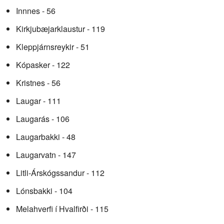
Innnes - 56
Kirkjubæjarklaustur - 119
Kleppjárnsreykir - 51
Kópasker - 122
Kristnes - 56
Laugar - 111
Laugarás - 106
Laugarbakki - 48
Laugarvatn - 147
Litli-Árskógssandur - 112
Lónsbakki - 104
Melahverfi í Hvalfirði - 115