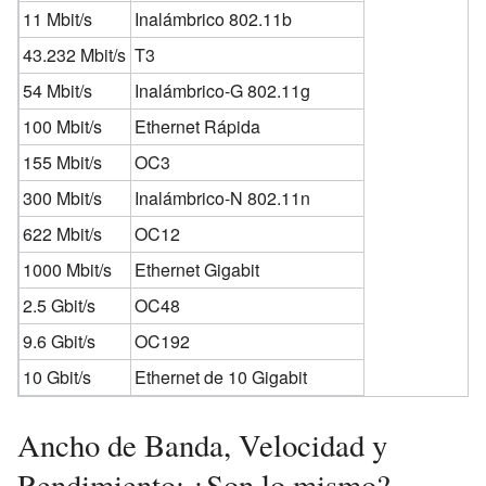
11 Mbit/s
Inalámbrico 802.11b
43.232 Mbit/s
T3
54 Mbit/s
Inalámbrico-G 802.11g
100 Mbit/s
Ethernet Rápida
155 Mbit/s
OC3
300 Mbit/s
Inalámbrico-N 802.11n
622 Mbit/s
OC12
1000 Mbit/s
Ethernet Gigabit
2.5 Gbit/s
OC48
9.6 Gbit/s
OC192
10 Gbit/s
Ethernet de 10 Gigabit
Ancho de Banda, Velocidad y
Rendimiento: ¿Son lo mismo?