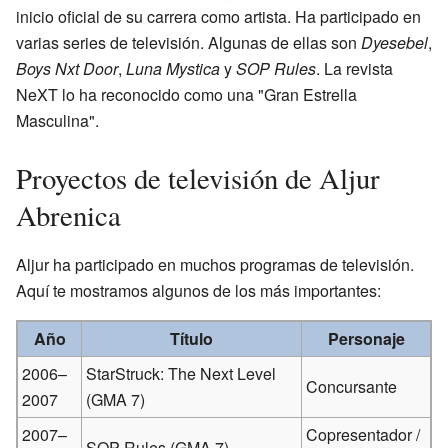
inicio oficial de su carrera como artista. Ha participado en
varias series de televisión. Algunas de ellas son
Dyesebel
,
Boys Nxt Door
,
Luna Mystica
y
SOP Rules
. La revista
NeXT lo ha reconocido como una "Gran Estrella
Masculina".
Proyectos de televisión de Aljur
Abrenica
Aljur ha participado en muchos programas de televisión.
Aquí te mostramos algunos de los más importantes:
Año
Título
Personaje
2006–
StarStruck: The Next Level
Concursante
2007
(GMA 7)
2007–
Copresentador /
SOP Rules (GMA 7)