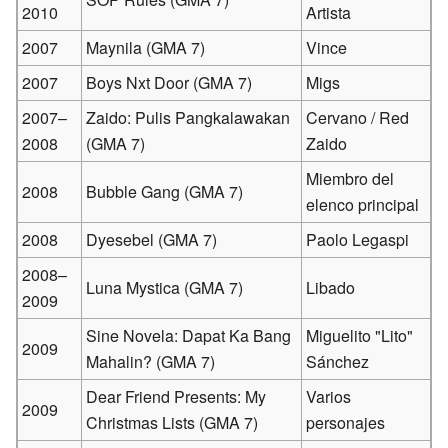
2010
Artista
2007
Maynila (GMA 7)
Vince
2007
Boys Nxt Door (GMA 7)
Migs
2007–
Zaido: Pulis Pangkalawakan
Cervano / Red
2008
(GMA 7)
Zaido
Miembro del
2008
Bubble Gang (GMA 7)
elenco principal
2008
Dyesebel (GMA 7)
Paolo Legaspi
2008–
Luna Mystica (GMA 7)
Libado
2009
Sine Novela: Dapat Ka Bang
Miguelito "Lito"
2009
Mahalin? (GMA 7)
Sánchez
Dear Friend Presents: My
Varios
2009
Christmas Lists (GMA 7)
personajes