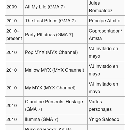
Jules
2009
All My Life (GMA 7)
Romualdez
2010
The Last Prince (GMA 7)
Príncipe Almiro
2010–
Copresentador /
Party Pilipinas (GMA 7)
present
Artista
VJ Invitado en
2010
Pop MYX (MYX Channel)
mayo
VJ Invitado en
2010
Mellow MYX (MYX Channel)
mayo
VJ Invitado en
2010
My MYX (MYX Channel)
mayo
Claudine Presents: Hostage
Varios
2010
(GMA 7)
personajes
2010
Ilumina (GMA 7)
Yñigo Salcedo
Puso ng Pasko: Artista