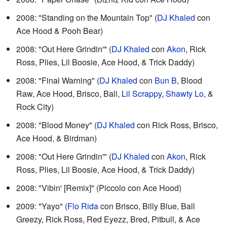
2008: "Standing on the Mountain Top"
(
DJ Khaled
con
Ace Hood & Pooh Bear)
2008: "Out Here Grindin'"
(
DJ Khaled
con
Akon
, Rick
Ross, Plies, Lil Boosie, Ace Hood, & Trick Daddy)
2008: "Final Warning"
(
DJ Khaled
con
Bun B
, Blood
Raw, Ace Hood, Brisco, Bali,
Lil Scrappy
,
Shawty Lo
, &
Rock City)
2008: "Blood Money"
(
DJ Khaled
con Rick Ross, Brisco,
Ace Hood, & Birdman)
2008: "Out Here Grindin'"
(
DJ Khaled
con
Akon
, Rick
Ross, Plies, Lil Boosie, Ace Hood, & Trick Daddy)
2008: "Vibin' [Remix]"
(Piccolo con Ace Hood)
2009: "Yayo"
(
Flo Rida
con Brisco, Billy Blue, Ball
Greezy, Rick Ross, Red Eyezz, Bred, Pitbull, & Ace