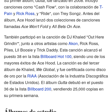
Su primer álbum,
Gutta
, fue lanzado en 2008. Incluyó
canciones como "Cash Flow", con la colaboración de
T-
Pain
y
Rick Ross
, y "Ride", con Trey Songz. Antes del
álbum, Ace Hood lanzó dos colecciones de canciones
llamadas
Ace Won't Fold
y
All Bets On Ace
.
También participó en la canción de DJ Khaled "Out Here
Grindin'", junto a otros artistas como
Akon
, Rick Ross,
Plies, Lil Boosie y Trick Daddy. Esta canción alcanzó el
puesto 38 en la lista
Billboard Hot 100
, siendo uno de los
mayores éxitos de Ace Hood. La canción es del tercer
álbum de Khaled,
We Global
, y fue certificada como disco
de oro por la
RIAA
(Asociación de la Industria Discográfica
de Estados Unidos). El álbum
Gutta
debutó en el puesto
36 de la lista
Billboard 200
, vendiendo 25,000 copias en
su primera semana.
Álbumes de estudio