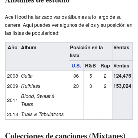
Ace Hood ha lanzado varios álbumes a lo largo de su
carrera. Aquí puedes ver algunos de ellos y su posición en
las listas de popularidad:
Año
Álbum
Posición en la
Ventas
lista
U.S.
R&B
Rap
Ventas
2008
Gutta
36
5
2
124,476
2009
Ruthless
23
3
2
153,024
Blood, Sweat &
2011
Tears
2013
Trials & Tribulations
Colecciones de canciones (Mixtapes)