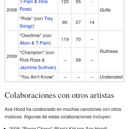
T-Pain
&
Rick
120
55
-
Ross
)
2008
Gutta
"Ride"
(con
Trey
90
27
14
Songz
)
"Overtime"
(con
119
70
–
Akon
&
T-Pain
)
Ruthless
"Champion"
(con
2009
Rick Ross &
–
58
–
Jazmine Sullivan
)
"You Ain't Know"
–
–
–
Underrated
Colaboraciones con otros artistas
Ace Hood ha colaborado en muchas canciones con otros
músicos. Algunas de estas colaboraciones incluyen:
2008: "Paper Chase"
(Bizniz Kid con Ace Hood)