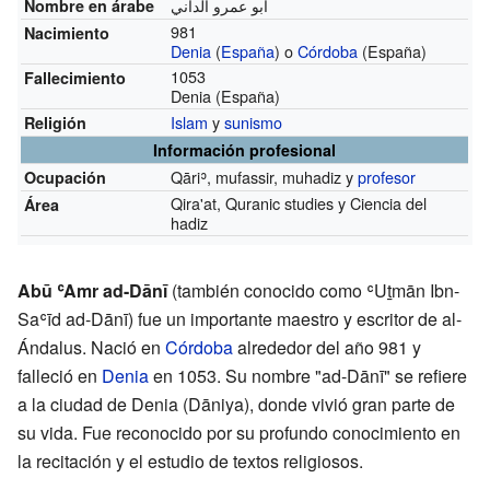
أبو عمرو الداني
Nombre en árabe
981
Nacimiento
Denia
(
España
) o
Córdoba
(España)
1053
Fallecimiento
Denia (España)
Islam
y
sunismo
Religión
Información profesional
Qāriʾ, mufassir, muhadiz y
profesor
Ocupación
Qira'at, Quranic studies y Ciencia del
Área
hadiz
Abū ʿAmr ad-Dānī
(también conocido como ʿUṯmān Ibn-
Saʿīd ad-Dānī) fue un importante maestro y escritor de al-
Ándalus. Nació en
Córdoba
alrededor del año 981 y
falleció en
Denia
en 1053. Su nombre "ad-Dānī" se refiere
a la ciudad de Denia (Dāniya), donde vivió gran parte de
su vida. Fue reconocido por su profundo conocimiento en
la recitación y el estudio de textos religiosos.