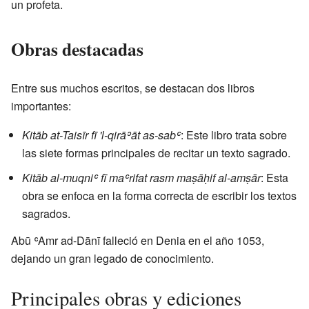
un profeta.
Obras destacadas
Entre sus muchos escritos, se destacan dos libros
importantes:
Kitāb at-Taisīr fī 'l-qirāʾāt as-sabʿ
: Este libro trata sobre
las siete formas principales de recitar un texto sagrado.
Kitāb al-muqniʿ fī maʿrifat rasm maṣāḥif al-amṣār
: Esta
obra se enfoca en la forma correcta de escribir los textos
sagrados.
Abū ʿAmr ad-Dānī falleció en Denia en el año 1053,
dejando un gran legado de conocimiento.
Principales obras y ediciones