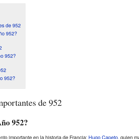
es de 952
ño 952?
2
ño 952?
952
ño 952?
mportantes de 952
Año 952?
nto importante en la historia de Francia:
Hugo Capeto
, quien m