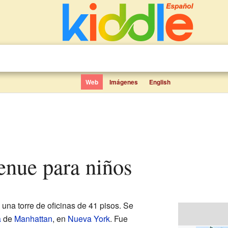
Web
Imágenes
English
venue para niños
una torre de oficinas de 41 pisos. Se
a
de
Manhattan
, en
Nueva York
. Fue