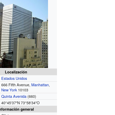
Localización
Estados Unidos
666 Fifth Avenue,
Manhattan
,
New York
10103
Quinta Avenida
(660)
40°45′37″N
73°58′34″O
nformación general