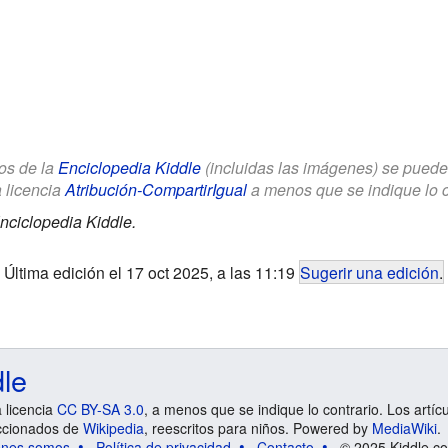
los de la
Enciclopedia Kiddle
(incluidas las imágenes) se puede u
a licencia
Atribución-CompartirIgual
a menos que se indique lo con
nciclopedia Kiddle.
Última edición el 17 oct 2025, a las 11:19
Sugerir una edición
.
dle
a licencia
CC BY-SA 3.0
, a menos que se indique lo contrario. Los artíc
ccionados de
Wikipedia
, reescritos para niños. Powered by
MediaWiki
.
énes somos
Política de privacidad
Contacto
© 2025 Kiddle.co