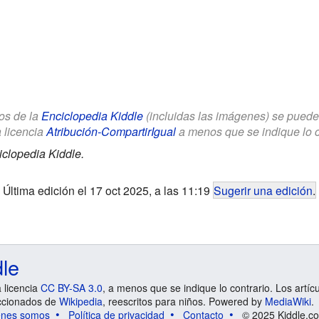
los de la
Enciclopedia Kiddle
(incluidas las imágenes) se puede u
a licencia
Atribución-CompartirIgual
a menos que se indique lo con
clopedia Kiddle.
Última edición el 17 oct 2025, a las 11:19
Sugerir una edición
.
dle
a licencia
CC BY-SA 3.0
, a menos que se indique lo contrario. Los artíc
ccionados de
Wikipedia
, reescritos para niños. Powered by
MediaWiki
.
énes somos
Política de privacidad
Contacto
© 2025 Kiddle.co