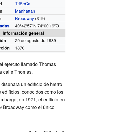
TriBeCa
d
Manhattan
ón
Broadway
(319)
n
40°42′57″N
74°00′19″O
adas
Información general
29 de agosto de 1989
ión
1870
cción
el ejército llamado Thomas
la calle Thomas.
diseñara un edificio de hierro
 edificios, conocidos como los
embargo, en 1971, el edificio en
19 Broadway como el único