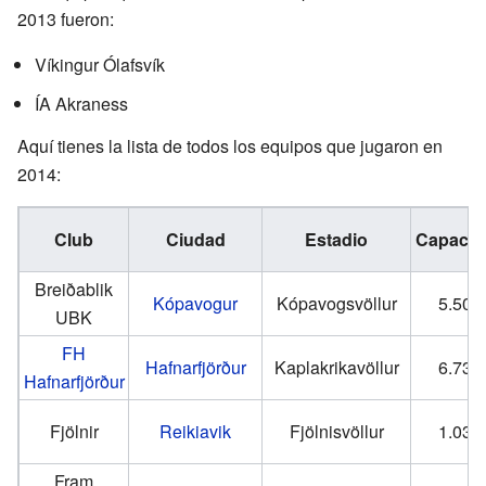
2013 fueron:
Víkingur Ólafsvík
ÍA Akraness
Aquí tienes la lista de todos los equipos que jugaron en
2014:
Club
Ciudad
Estadio
Capacid
Breiðablik
Kópavogur
Kópavogsvöllur
5.500
UBK
FH
Hafnarfjörður
Kaplakrikavöllur
6.738
Hafnarfjörður
Fjölnir
Reikiavik
Fjölnisvöllur
1.030
Fram