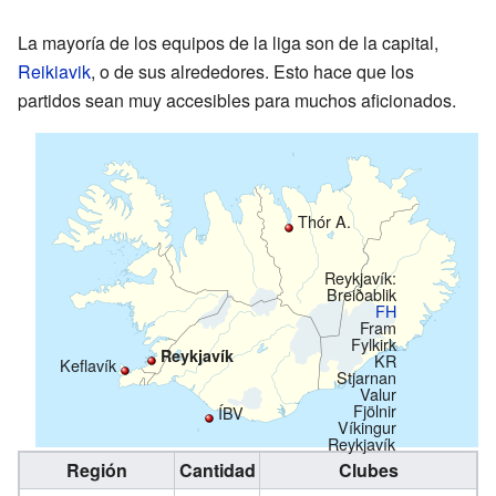
La mayoría de los equipos de la liga son de la capital,
Reikiavik
, o de sus alrededores. Esto hace que los
partidos sean muy accesibles para muchos aficionados.
Thór A.
Reykjavík:
Breiðablik
FH
Fram
Fylkirk
Reykjavík
KR
Keflavík
Stjarnan
Valur
Fjölnir
ÍBV
Víkingur
Reykjavík
Región
Cantidad
Clubes