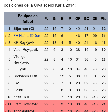
posiciones de la Úrvalsdeild Karla 2014:
Equipos de
PJ
G
E
P
GF
GC
Dif
Pts
fútbol
1.
22
15
7
0
42
21
21
Stjarnan (C)
52
2.
FH Hafnarfjörður
22
15
6
1
46
17
29
51
3.
KR Reykjavik
22
13
4
5
40
24
16
43
4.
Valur Reykjavík
22
9
3
10
38
19
19
30
Víkingur
5.
22
8
4
10
31
36
-5
28
Reykjavík
6.
ÍF Fylkir
22
8
4
10
34
40
-6
28
7.
Breiðablik UBK
22
5
12
5
36
33
3
27
8.
ÍBV
22
6
7
9
29
32
-3
25
9.
Fjölnir
22
5
8
9
33
36
-3
23
10.
Keflavík ÍF
22
5
7
10
28
38
-10
22
11.
Fram Reykjavik
22
6
3
13
30
48
-18
21
12.
Thór Akureyri
22
3
3
16
24
44
-20
12