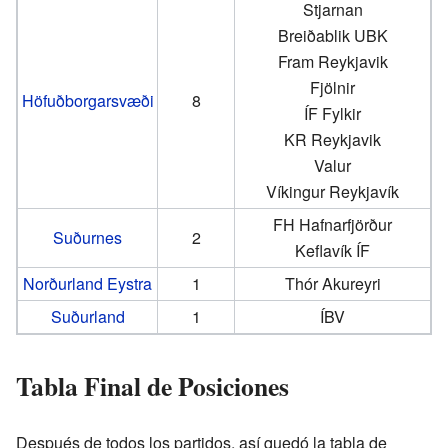
Stjarnan
Breiðablik UBK
Fram Reykjavik
Fjölnir
Höfuðborgarsvæði
8
ÍF Fylkir
KR Reykjavik
Valur
Víkingur Reykjavík
FH Hafnarfjörður
Suðurnes
2
Keflavík ÍF
Norðurland Eystra
1
Thór Akureyri
Suðurland
1
ÍBV
Tabla Final de Posiciones
Después de todos los partidos, así quedó la tabla de