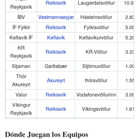
Reikiavik
Laugardalsvöllur
10.000
Reykjavik
ÍBV
Vestmannaeyjar
Hásteinsvöllur
2.834
ÍF Fylkir
Reikiavik
Fylkisvöllur
5.000
Keflavík ÍF
Keflavík
Keflavíkurvöllur
5.200
KR
Reikiavik
KR-Völlur
3.333
Reykjavik
Stjarnan
Garðabær
Stjörnuvöllur
1.000
Thór
Akureyri
Þórsvöllur
1.550
Akureyri
Valur
Reikiavik
Vodafonevöllurinn
3.000
Víkingur
Reikiavik
Víkingsvöllur
1.613
Reykjavík
Dónde Juegan los Equipos