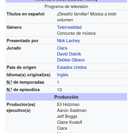
Programa de televisión
Títulos en español
¡Desafío familiar! Música a todo
volumen
Telerrealidad
Género
Concurso de música
Nick Lachey
Presentado por
Ciara
Jurado
David Dobrik
Debbie Gibson
Estados Unidos
País de origen
Inglés
Idioma(s)
original(es)
1
N.º
de temporadas
13
N.º
de episodios
Producción
Eli Holzman
Productor(es)
Aaron Saidman
ejecutivo(s)
Jeff Boggs
Claire Kosloff
Ciara