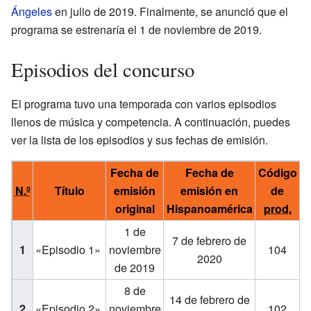
Ángeles
en julio de 2019. Finalmente, se anunció que el
programa se estrenaría el 1 de noviembre de 2019.
Episodios del concurso
El programa tuvo una temporada con varios episodios
llenos de música y competencia. A continuación, puedes
ver la lista de los episodios y sus fechas de emisión.
Fecha de
Fecha de
Código
A
N.º
Título
emisión
emisión en
de
(
original
Hispanoamérica
prod.
1 de
7 de febrero de
1
«Episodio 1»
noviembre
104
2020
de 2019
8 de
14 de febrero de
2
«Episodio 2»
noviembre
102