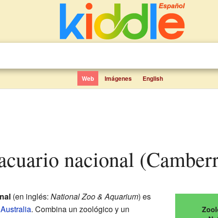
Web
Imágenes
English
 acuario nacional (Camberr
nal
(en inglés:
National Zoo & Aquarium
) es
,
Australia
. Combina un zoológico y un
Zool