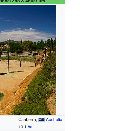
tional Zoo & Aquarium
Canberra,
Australia
n
10,1
ha