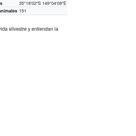
35°18′02″S
149°04′08″E
s
151
animales
da silvestre y entiendan la